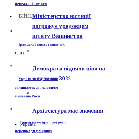
нереальні вимоги
Міністерство юстиції
ВІЙНА
погрожує урядовцям
штату Вашингтон
Іранські безпілотники, як
НЛО
Демократи підняли ціни на
житло на 30%
Українські християни
залишаються головною
мішенню Росії
Архітектура має значення
Трамп каже про прогрес і
Україна
перешкоди у мирних