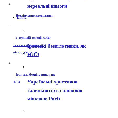
нереальні вимоги
Нескінченне клонування
Війна
У Великій зеленій стіні
Іранські безпілотники, як
Китаю висаджено 66
мільярдів дерев
НЛО
Іранські безпілотники, як
Українські християни
НЛО
залишаються головною
мішенню Росії