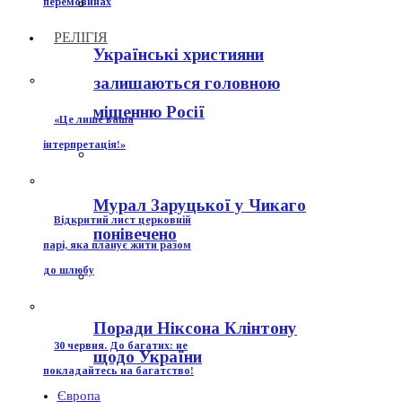
перемовинах
РЕЛІГІЯ
Українські християни
залишаються головною
мішенню Росії
«Це лише ваша
інтерпретація!»
Мурал Заруцької у Чикаго
Відкритий лист церковній
понівечено
парі, яка планує жити разом
до шлюбу
Поради Ніксона Клінтону
30 червня. До багатих: не
щодо України
покладайтесь на багатство!
Європа