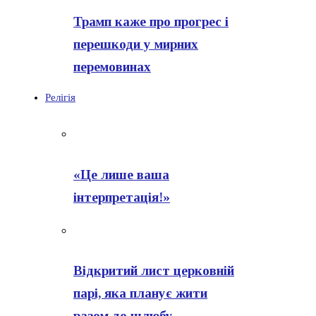
Трамп каже про прогрес і
перешкоди у мирних
перемовинах
Релігія
«Це лише ваша
інтерпретація!»
Відкритий лист церковній
парі, яка планує жити
разом до шлюбу