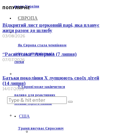
щодо України
ПОПУЛЯРНЕ
ЄВРОПА
Відкритий лист церковній парі, яка планує
жити разом до шлюбу
03/08/2026
Як Європа стала чемпіоном
світу за смертністю від
“Расистська” Америка (7 липня)
07/07/2026
спеки
Батьки покоління Х лупцюють своїх дітей
(14 липня)
У Європі може закінчитися
14/07/2026
паливо для реактивних
літаків через 6 тижнів
США
Трамп висуває Євросоюзу