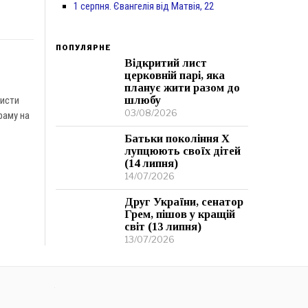
1 серпня. Євангелія від Матвія, 22
ПОПУЛЯРНЕ
Відкритий лист
церковній парі, яка
планує жити разом до
шлюбу
ристи
03/08/2026
раму на
Батьки покоління Х
лупцюють своїх дітей
(14 липня)
14/07/2026
Друг України, сенатор
Грем, пішов у кращій
світ (13 липня)
13/07/2026