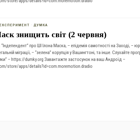
.com/store/apps/details?id=com.moremotion.dradio
ЕКСПЕРИМЕНТ
·
ДУМКА
аск знищить світ (2 червня)
а “Індепендент” про ШІ Ілона Маска, – епідемія самотності на Заході, – ю
альній міграції, – “зелена” корупція у Вашингтоні, та інше. Слухайте прог
мки” – https://dumky.org Завантажте застосунок на ваш Андроїд –
.com/store/apps/details?id=com.moremotion.dradio