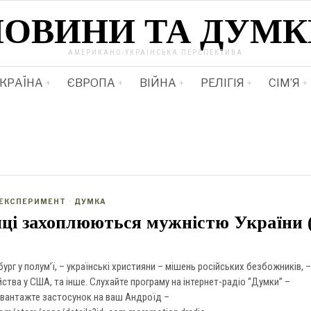
НОВИНИ ТА ДУМК
АМЕРИКАНО-УКРАЇНСЬКА ПЕРСПЕКТИВА
КРАЇНА
ЄВРОПА
ВІЙНА
РЕЛІГІЯ
СІМ’Я
ЕКСПЕРИМЕНТ
·
ДУМКА
ці захоплюються мужністю України 
бург у полум’ї, – українські християни – мішень російських безбожників, –
тва у США, та інше. Слухайте програму на інтернет-радіо “Думки” –
Завантажте застосунок на ваш Андроїд –