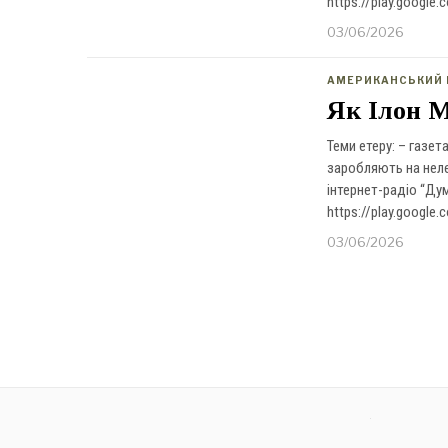
https://play.google
03/06/2026
АМЕРИКАНСЬКИЙ 
Як Ілон М
Теми етеру: – газет
заробляють на нелег
інтернет-радіо “Ду
https://play.google
03/06/2026