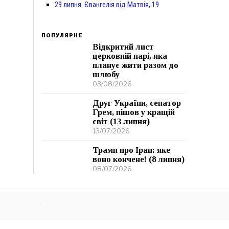
29 липня. Євангелія від Матвія, 19
ПОПУЛЯРНЕ
Відкритий лист
церковній парі, яка
планує жити разом до
шлюбу
03/08/2026
Друг України, сенатор
Грем, пішов у кращій
світ (13 липня)
13/07/2026
Трамп про Іран: яке
воно кончене! (8 липня)
08/07/2026