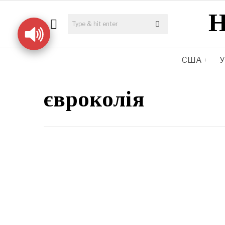
США
У
євроколія