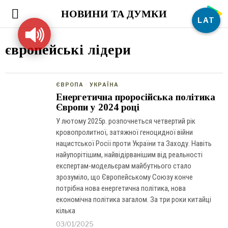
НОВИНИ ТА ДУМКИ
LAT
європейські лідери
ЄВРОПА
·
УКРАЇНА
Енергетична проросійська політика
Європи у 2024 році
У лютому 2025р. розпочнеться четвертий рік
кровопролитної, затяжної геноцидної війни
нацистської Росії проти України та Заходу. Навіть
найупорітішим, найвідірванішим від реальності
експертам-модельєрам майбутнього стало
зрозуміло, що Європейському Союзу конче
потрібна нова енергетична політика, нова
економічна політика загалом. За три роки китайці
кілька
03/01/2025