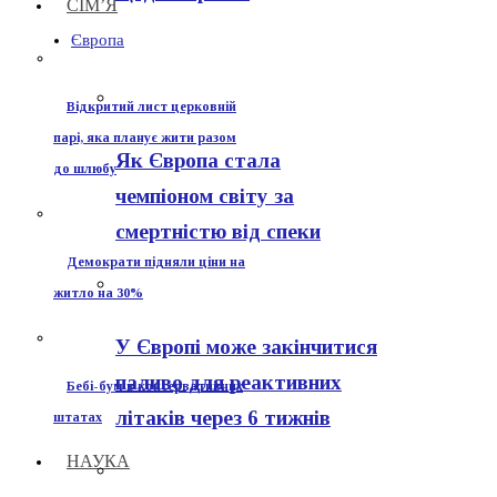
СІМ’Я
Європа
Відкритий лист церковній
парі, яка планує жити разом
Як Європа стала
до шлюбу
чемпіоном світу за
смертністю від спеки
Демократи підняли ціни на
житло на 30%
У Європі може закінчитися
паливо для реактивних
Бебі-бум в консервативних
літаків через 6 тижнів
штатах
НАУКА