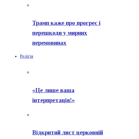
Трамп каже про прогрес і
перешкоди у мирних
перемовинах
Релігія
«Це лише ваша
інтерпретація!»
Відкритий лист церковній