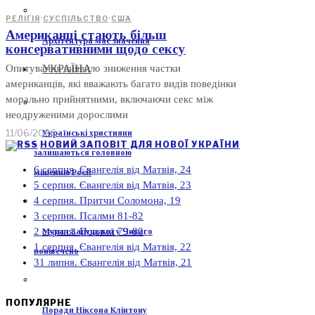
РЕЛІГІЯ
·
СУСПІЛЬСТВО
·
США
Американці стають більш
Архітектура має значення
консервативними щодо сексу
УКРАЇНА
Опитування виявило зниження частки
американців, які вважають багато видів поведінки
морально прийнятними, включаючи секс між
неодруженими дорослими
11/06/2026
Українські християни
НОВИЙ ЗАПОВІТ ДЛЯ НОВОЇ УКРАЇНИ
залишаються головною
6 серпня. Євангелія від Матвія, 24
мішенню Росії
5 серпня. Євангелія від Матвія, 23
4 серпня. Притчи Соломона, 19
3 серпня. Псалми 81-82
2 серпня. Псалми 79-80
Мурал Заруцької у Чикаго
1 серпня. Євангелія від Матвія, 22
понівечено
31 липня. Євангелія від Матвія, 21
ПОПУЛЯРНЕ
Поради Ніксона Клінтону