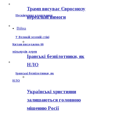
Трамп висуває Євросоюзу
Нескінченне клонування
нереальні вимоги
Війна
У Великій зеленій стіні
Китаю висаджено 66
мільярдів дерев
Іранські безпілотники, як
НЛО
Іранські безпілотники, як
НЛО
Українські християни
залишаються головною
мішенню Росії