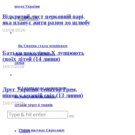
щодо України
Відкритий лист церковній парі,
ЄВРОПА
яка планує жити разом до шлюбу
03/08/2026
Як Європа стала чемпіоном
Батьки покоління Х лупцюють
світу за смертністю від
своїх дітей (14 липня)
спеки
14/07/2026
У Європі може закінчитися
Друг України, сенатор Грем,
пішов у кращій світ (13 липня)
паливо для реактивних
13/07/2026
літаків через 6 тижнів
Трамп висуває Євросоюзу
США