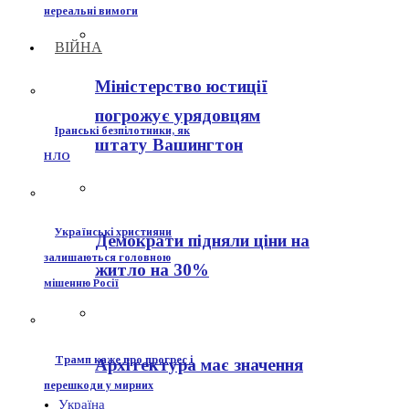
нереальні вимоги
ВІЙНА
Міністерство юстиції
погрожує урядовцям
Іранські безпілотники, як
штату Вашингтон
НЛО
Українські християни
Демократи підняли ціни на
залишаються головною
житло на 30%
мішенню Росії
Трамп каже про прогрес і
Архітектура має значення
перешкоди у мирних
Україна