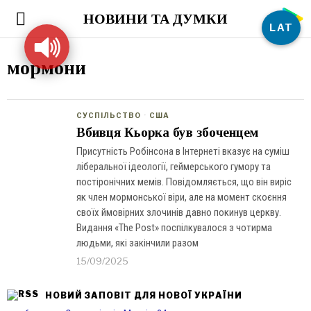
НОВИНИ ТА ДУМКИ
LAT
мормони
СУСПІЛЬСТВО
·
США
Вбивця Кьорка був збоченцем
Присутність Робінсона в Інтернеті вказує на суміш
ліберальної ідеології, геймерського гумору та
постіронічних мемів. Повідомляється, що він виріс
як член мормонської віри, але на момент скоєння
своїх ймовірних злочинів давно покинув церкву.
Видання «The Post» поспілкувалося з чотирма
людьми, які закінчили разом
15/09/2025
НОВИЙ ЗАПОВІТ ДЛЯ НОВОЇ УКРАЇНИ