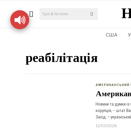
США
У
реабілітація
АМЕРИКАНСЬКИЙ 
Американс
Новини та думки із
корупція, – штат Ва
Захід, – українськи
12/03/2026