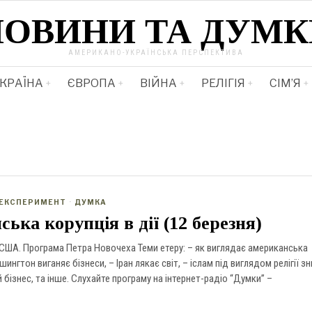
НОВИНИ ТА ДУМК
АМЕРИКАНО-УКРАЇНСЬКА ПЕРСПЕКТИВА
КРАЇНА
ЄВРОПА
ВІЙНА
РЕЛІГІЯ
СІМ’Я
ЕКСПЕРИМЕНТ
·
ДУМКА
ька корупція в дії (12 березня)
 США. Програма Петра Новочеха Теми етеру: – як виглядає американська
шингтон виганяє бізнеси, – Іран лякає світ, – іслам під виглядом релігії з
й бізнес, та інше. Слухайте програму на інтернет-радіо “Думки” –