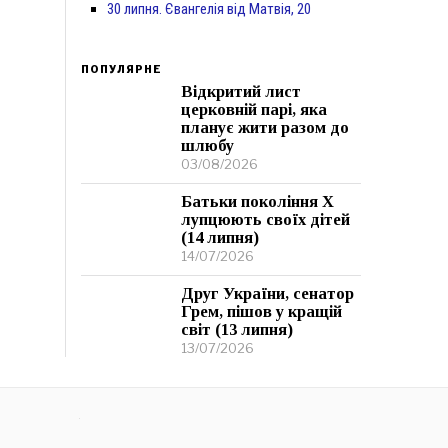
30 липня. Євангелія від Матвія, 20
ПОПУЛЯРНЕ
Відкритий лист
церковній парі, яка
планує жити разом до
шлюбу
03/08/2026
Батьки покоління Х
лупцюють своїх дітей
(14 липня)
14/07/2026
Друг України, сенатор
Грем, пішов у кращій
світ (13 липня)
13/07/2026