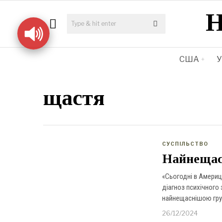
США
У
щастя
СУСПІЛЬСТВО
Найнещас
«Сьогодні в Америці
діагноз психічного 
найнещаснішою гру
26/12/2024