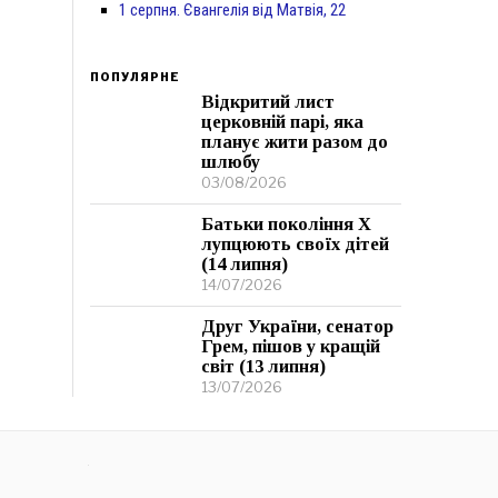
1 серпня. Євангелія від Матвія, 22
ПОПУЛЯРНЕ
Відкритий лист
церковній парі, яка
планує жити разом до
шлюбу
03/08/2026
Батьки покоління Х
лупцюють своїх дітей
(14 липня)
14/07/2026
Друг України, сенатор
Грем, пішов у кращій
світ (13 липня)
13/07/2026