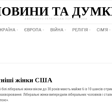
НОВИНИ ТА ДУМК
АМЕРИКАНО-УКРАЇНСЬКА ПЕРСПЕКТИВА
КРАЇНА
ЄВРОПА
ВІЙНА
РЕЛІГІЯ
СІМ’Я
ніші жінки США
 білі ліберальні жінки віком до 30 років мають майже 6 із 10 шансів отри
захворювання. Ліберальні жінки випередили ліберальних чоловіків і стал
пою».