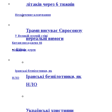
літаків через 6 тижнів
Нескінченне клонування
Трамп висуває Євросоюзу
У Великій зеленій стіні
нереальні вимоги
Китаю висаджено 66
Війна
мільярдів дерев
Іранські безпілотники, як
Іранські безпілотники, як
НЛО
НЛО
Українські християни