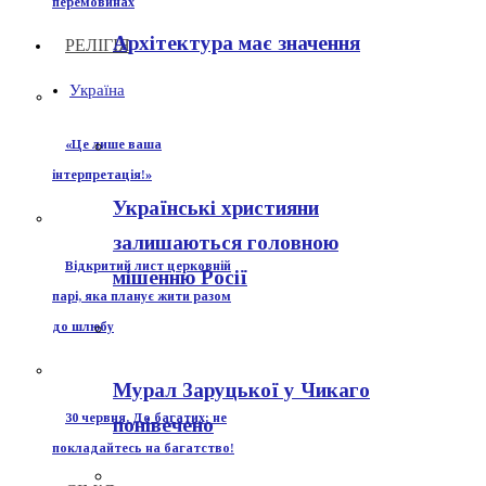
перемовинах
Архітектура має значення
РЕЛІГІЯ
Україна
«Це лише ваша
інтерпретація!»
Українські християни
залишаються головною
Відкритий лист церковній
мішенню Росії
парі, яка планує жити разом
до шлюбу
Мурал Заруцької у Чикаго
30 червня. До багатих: не
понівечено
покладайтесь на багатство!