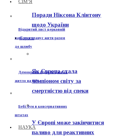
СІМ’Я
Поради Ніксона Клінтону
щодо України
Відкритий лист церковній
Європа
парі, яка планує жити разом
до шлюбу
Як Європа стала
Демократи підняли ціни на
чемпіоном світу за
житло на 30%
смертністю від спеки
Бебі-бум в консервативних
штатах
У Європі може закінчитися
НАУКА
паливо для реактивних