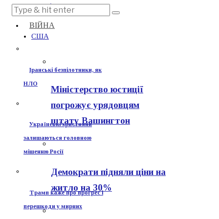
нереальні вимоги
ВІЙНА
США
Іранські безпілотники, як
НЛО
Міністерство юстиції
погрожує урядовцям
штату Вашингтон
Українські християни
залишаються головною
мішенню Росії
Демократи підняли ціни на
житло на 30%
Трамп каже про прогрес і
перешкоди у мирних