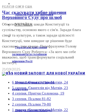
РЕЛІГІЯ
·
СІМ'Я
·
США
Час скасувати хибне рішення
Архітектура має значення
Верховного Суду про шлюб
УКРАЇНА
Обергефелл завдає шкоди Конституції та
суспільству, основою якого є сім'я. Заради блага
сімей та культури, а також заради цілісності
Конституції, чим швидше це рішення буде
скасовано, тим краще. Перефразуючи Голову
Українські християни
Верховного Суду Робертса: «За кого ми себе
залишаються головною
вважаємо, щоб трансформувати соціальний
мішенню Росії
інститут,
21/09/2025
НОВИЙ ЗАПОВІТ ДЛЯ НОВОЇ УКРАЇНИ
6 серпня. Євангелія від Матвія, 24
Мурал Заруцької у Чикаго
5 серпня. Євангелія від Матвія, 23
понівечено
4 серпня. Притчи Соломона, 19
3 серпня. Псалми 81-82
2 серпня. Псалми 79-80
1 серпня. Євангелія від Матвія, 22
Поради Ніксона Клінтону