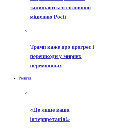
залишаються головною
мішенню Росії
Трамп каже про прогрес і
перешкоди у мирних
перемовинах
Релігія
«Це лише ваша
інтерпретація!»