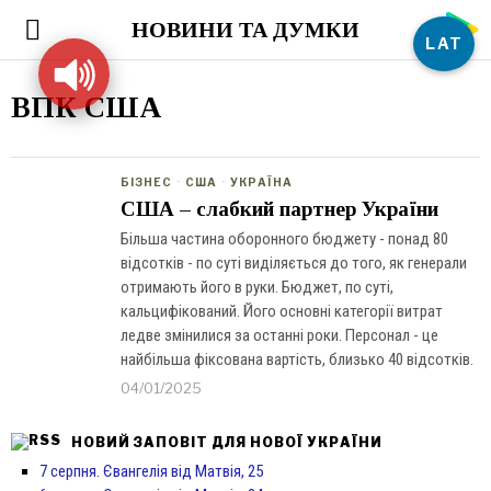
НОВИНИ ТА ДУМКИ
LAT
ВПК США
БІЗНЕС
·
США
·
УКРАЇНА
США – слабкий партнер України
Більша частина оборонного бюджету - понад 80
відсотків - по суті виділяється до того, як генерали
отримають його в руки. Бюджет, по суті,
кальцифікований. Його основні категорії витрат
ледве змінилися за останні роки. Персонал - це
найбільша фіксована вартість, близько 40 відсотків.
04/01/2025
НОВИЙ ЗАПОВІТ ДЛЯ НОВОЇ УКРАЇНИ
7 серпня. Євангелія від Матвія, 25