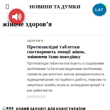
НОВИНИ ТА ДУМКИ
LAT
жіноче здоровʼя
ЗДОРОВ'Я
Протизаплідні таблетки
спотворюють емоції жінок,
змінюючи їхню поведінку
Протизаплідні таблетки пов’язують із соціальними
проблемами та багатьма медичними проблемами,
такими як рак молочної залози, випадіння волосся,
підвищений ризик гестаційного діабету, глаукома та
смертельні тромби, інсульти, затвердіння артерій та
рак шийки матки.
04/09/2025
НОВИЙ ЗАПОВІТ ДЛЯ НОВОЇ УКРАЇНИ