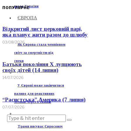
щодо України
ПОПУЛЯРНЕ
ЄВРОПА
Відкритий лист церковній парі,
яка планує жити разом до шлюбу
03/08/2026
Як Європа стала чемпіоном
світу за смертністю від
спеки
Батьки покоління Х лупцюють
своїх дітей (14 липня)
14/07/2026
У Європі може закінчитися
паливо для реактивних
“Расистська” Америка (7 липня)
літаків через 6 тижнів
07/07/2026
Трамп висуває Євросоюзу