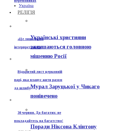
перемовинах
Україна
РЕЛІГІЯ
Українські християни
«Це лише ваша
залишаються головною
інтерпретація!»
мішенню Росії
Відкритий лист церковній
парі, яка планує жити разом
Мурал Заруцької у Чикаго
до шлюбу
понівечено
30 червня. До багатих: не
покладайтесь на багатство!
Поради Ніксона Клінтону