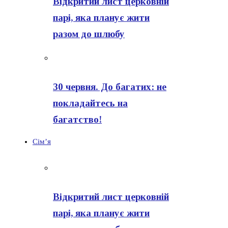
Відкритий лист церковній
парі, яка планує жити
разом до шлюбу
30 червня. До багатих: не
покладайтесь на
багатство!
Сім’я
Відкритий лист церковній
парі, яка планує жити