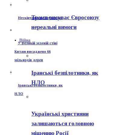
Трамп висуває Євросоюзу
Нескінченне клонування
нереальні вимоги
Війна
У Великій зеленій стіні
Китаю висаджено 66
мільярдів дерев
Іранські безпілотники, як
НЛО
Іранські безпілотники, як
НЛО
Українські християни
залишаються головною
мішенню Росії