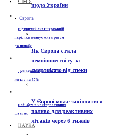
СІМ’Я
щодо України
Європа
Відкритий лист церковній
парі, яка планує жити разом
до шлюбу
Як Європа стала
чемпіоном світу за
смертністю від спеки
Демократи підняли ціни на
житло на 30%
У Європі може закінчитися
Бебі-бум в консервативних
паливо для реактивних
штатах
літаків через 6 тижнів
НАУКА