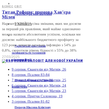
БІЗНЕС
·
СВІТ
Титан Реформ: промова Хав’єра
Архітектура має значення
Мілея
УКРАЇНА
Нарешті, навіть з усіма змінами, яких ми досягли
за перший рік правління, який майже однозначно
можна назвати абсолютним успіхом, оскільки ми
досягли: найбільшого бюджетного профіциту за
123 роки, знизили загальну інфляцію з 54% до
Українські християни
0,8%, скоротили рівень бідності з 55% до 38%
залишаються головною
27/01/2025
мішенню Росії
НОВИЙ ЗАПОВІТ ДЛЯ НОВОЇ УКРАЇНИ
9 серпня. Євангелія від Матвія, 26
8 серпня. Псалми 83-84
7 серпня. Євангелія від Матвія, 25
Мурал Заруцької у Чикаго
6 серпня. Євангелія від Матвія, 24
понівечено
5 серпня. Євангелія від Матвія, 23
4 серпня. Притчи Соломона, 19
3 серпня. Псалми 81-82
Поради Ніксона Клінтону