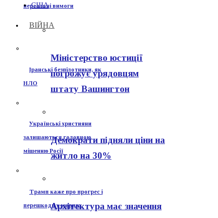
США
нереальні вимоги
ВІЙНА
Міністерство юстиції
Іранські безпілотники, як
погрожує урядовцям
НЛО
штату Вашингтон
Українські християни
залишаються головною
Демократи підняли ціни на
мішенню Росії
житло на 30%
Трамп каже про прогрес і
Архітектура має значення
перешкоди у мирних