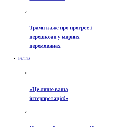
Трамп каже про прогрес і
перешкоди у мирних
перемовинах
Релігія
«Це лише ваша
інтерпретація!»