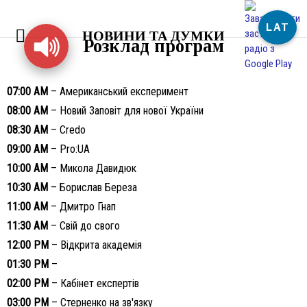
LAT
НОВИНИ ТА ДУМКИ
Розклад програм
07:00 AM
– Американський експеримент
08:00 AM
– Новий Заповіт для нової України
08:30 AM
– Credo
09:00 AM
– Pro:UA
10:00 AM
– Микола Давидюк
10:30 AM
– Борислав Береза
11:00 AM
– Дмитро Гнап
11:30 AM
– Свій до свого
12:00 PM
– Відкрита академія
01:30 PM
–
02:00 PM
– Кабінет експертів
03:00 PM
– Стерненко на зв'язку