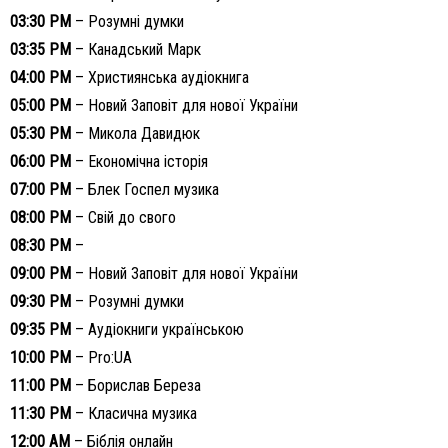
03:30 PM
– Розумні думки
03:35 PM
– Канадський Марк
04:00 PM
– Християнська аудіокнига
05:00 PM
– Новий Заповіт для нової України
05:30 PM
– Микола Давидюк
06:00 PM
– Економічна історія
07:00 PM
– Блек Госпел музика
08:00 PM
– Свій до свого
08:30 PM
–
09:00 PM
– Новий Заповіт для нової України
09:30 PM
– Розумні думки
09:35 PM
– Аудіокниги українською
10:00 PM
– Pro:UA
11:00 PM
– Борислав Береза
11:30 PM
– Класична музика
12:00 AM
– Біблія онлайн