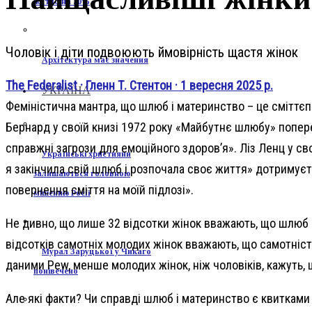
житло на 30%
Чоловік і діти подвоюють ймовірність щастя жінок
Архітектура має значення
The Federalist · Гленн Т. Стентон · 1 вересня 2025 р.
УКРАЇНА
Феміністична мантра, що шлюб і материнство – це сміттєп
Бернард у своїй книзі 1972 року «Майбутнє шлюбу» попере
справжні загрози для емоційного здоров’я». Ліз Ленц у с
Українські християни
я закінчила свій шлюб і розпочала своє життя» дотримуєт
залишаються головною
повернення сміття на моїй підлозі».
мішенню Росії
Не дивно, що лише 32 відсотки жінок вважають, що шлюб 
відсотків самотніх молодих жінок вважають, що самотніст
Мурал Заруцької у Чикаго
даними Pew, менше молодих жінок, ніж чоловіків, кажуть, 
понівечено
Але які факти? Чи справді шлюб і материнство є квитками 