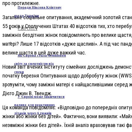
про протилежне.
Поради Ніксона Клінтону
щодо України
Загальне соціальне опитування, академічний золотий станд
55 років у Сполучених Штатах 40 відсотків тих, хто переб
ЄВРОПА
заміжніх бездітних жінок повідомляють про велике щастя, 
матері? Лише 17 відсотків «дуже щасливі». А під час панд
велике щастя в цей дуже важкий час.
Як Європа стала чемпіоном
світу за смертністю від
Новий звіт вчених Інституту сімейних досліджень демонст
спеки
початку березня Опитування щодо добробуту жінок (WWS), в
зрозуміти, чому заміжні матері є найщасливішими серед жі
Дієго Джин В. Твендж.
У Європі може закінчитися
паливо для реактивних
Ця команда повідомляє: «Відповідно до попередніх опитув
літаків через 6 тижнів
жінки або жінки без дітей». Фактично, вони виявили: «Май
незаміжні жінки без дітей». Їхній аналіз враховував такі фа