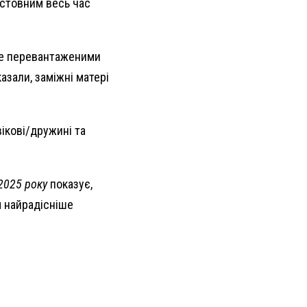
істовним весь час
ебе перевантаженими
азали, заміжні матері
ікові/дружині та
2025 року
показує,
м найрадісніше