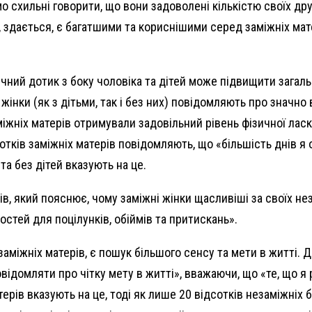
 схильні говорити, що вони задоволені кількістю своїх друзі
, здається, є багатшими та кориснішими серед заміжніх мат
чний дотик з боку чоловіка та дітей може підвищити загаль
нки (як з дітьми, так і без них) повідомляють про значно
міжніх матерів отримували задовільний рівень фізичної ласк
сотків заміжніх матерів повідомляють, що «більшість днів я
та без дітей вказують на це.
, який пояснює, чому заміжні жінки щасливіші за своїх нез
стей для поцілунків, обіймів та притискань».
аміжніх матерів, є пошук більшого сенсу та мети в житті.
відомляти про чітку мету в житті», вважаючи, що «те, що я 
терів вказують на це, тоді як лише 20 відсотків незаміжніх 