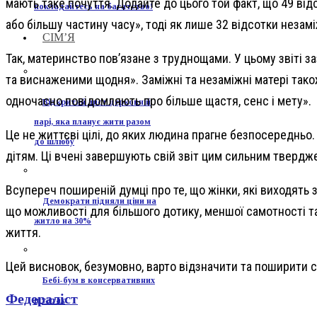
мають таке почуття. Додайте до цього той факт, що 49 від
покладайтесь на багатство!
або більшу частину часу», тоді як лише 32 відсотки незамі
СІМ’Я
Так, материнство пов’язане з труднощами. У цьому звіті з
та виснаженими щодня». Заміжні та незаміжні матері тако
одночасно повідомляють про більше щастя, сенс і мету».
Відкритий лист церковній
парі, яка планує жити разом
Це не життєві цілі, до яких людина прагне безпосередньо.
до шлюбу
дітям. Ці вчені завершують свій звіт цим сильним твердж
Всупереч поширеній думці про те, що жінки, які виходять з
Демократи підняли ціни на
що можливості для більшого дотику, меншої самотності т
житло на 30%
життя.
Цей висновок, безумовно, варто відзначити та поширити 
Бебі-бум в консервативних
Федераліст
штатах