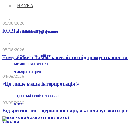
НАУКА
05/08/2026
КОВІД-диктатура
Нескінченне клонування
05/08/2026
У Великій зеленій стіні
Чому жінки з такою запеклістю підтримують політ
Китаю висаджено 66
мільярдів дерев
04/08/2026
«Це лише ваша інтерпретація!»
Іранські безпілотники, як
03/08/2026
НЛО
Відкритий лист церковній парі, яка планує жити р
НОВИЙ ЗАПОВІТ ДЛЯ НОВОЇ
УКРАЇНИ