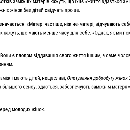
сотків заміжніх матерів кажуть, що їхнє «життя здається зм
жніх жінок без дітей свідчать про це.
азначається: «Матері частіше, ніж не-матері, відчувають с
ж кажуть, що мають менше часу для себе. «Однак, як ми пок
 Вони є плодом віддавання свого життя іншим, а саме чолов
енням.
аміж і мають дітей, нещасливі,
Опитування добробуту жінок 
а більшого сенсу, здається, забезпечують заміжнім матеря
серед молодих жінок.