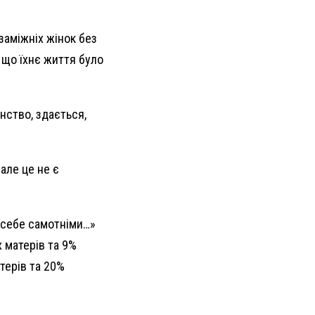
заміжніх жінок без
, що їхнє життя було
нство, здається,
але це не є
ь себе самотніми…»
 матерів та 9%
терів та 20%