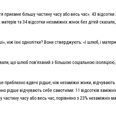
тя приємне більшу частину часу або весь час». 43 відсотки 
 матерів та 34 відсотки незаміжніх жінок без дітей сказали
», ніж їхні однолітки? Вони стверджують: «І шлюб, і матери
али, що шлюб пов’язаний з більшою соціальною ізоляцією, 
ше приблизно вдвічі рідше, ніж незаміжні жінки, відчувают
но рідше відчувають себе самотніми: 11 відсотків заміжніх
у частину часу або весь час, порівняно з 23% незаміжніх ма