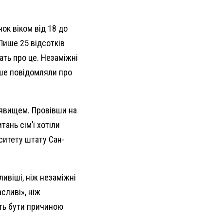
ок віком від 18 до
 Лише 25 відсотків
ать про це. Незаміжні
тіше повідомляли про
 явищем. Провівши на
ань сім’ї хотіли
ситету штату Сан-
ивіші, ніж незаміжні
сливі», ніж
жуть бути причиною