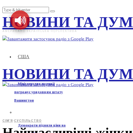
НОВИНИ ТА ДУ
АМЕРИКАНО-УКРАЇНСЬКА ПЕРСПЕКТИВА
США
НОВИНИ ТА ДУ
Міністерство юстиції
погрожує урядовцям штату
Вашингтон
СІМ'Я
·
СУСПІЛЬСТВО
Демократи підняли ціни на
Найщасливіші жінк