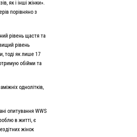
в, як і інші жінки».
ерів порівняно з
ний рівень щастя та
 вищий рівень
и, тоді як лише 17
 отримую обійми та
аміжніх однолітків,
 Дані опитування WWS
роблю в житті, є
бездітних жінок