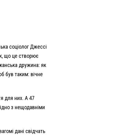
ська соціолог Джессі
к, що це створює
канська дружина: як
б був таким: вічне
я для них. А 47
гідно з нещодавніми
агомі дані свідчать