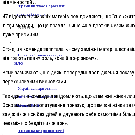
відмінностей».
Трамп висуває Євросоюзу
нереальні вимоги
47 відсотків заміжніх матерів повідомляють, що їхнє «жит
дітей вказали, що це правда. Лише 40 відсотків незаміжніх
ВІЙНА
дуже приємним.
Отже, ця команда запитала: «Чому заміжні матері щасливіші
Іранські безпілотники, як
відіграють певну роль, хоча й по-різному».
НЛО
Вони зазначають, що деякі попередні дослідження показув
переконливими висновками.
Українські християни
Твендж та її команда повідомляють, що «заміжні жінки ли
залишаються головною
Зокрема, «наше опитування показує, що заміжні жінки знач
мішенню Росії
заміжніх жінок без дітей відчувають себе самотніми більш
незаміжніх бездітних жінок».
Трамп каже про прогрес і