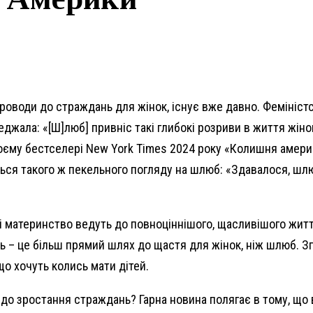
роводи до страждань для жінок, існує вже давно. Фемініст
джала: «[Ш]люб] привніс такі глибокі розриви в життя жіно
воєму бестселері New York Times 2024 року «Колишня амери
ься такого ж пекельного погляду на шлюб: «Здавалося, шлю
і материнство ведуть до повноціннішого, щасливішого житт
ь – це більш прямий шлях до щастя для жінок, ніж шлюб. З
що хочуть колись мати дітей.
до зростання страждань? Гарна новина полягає в тому, що в