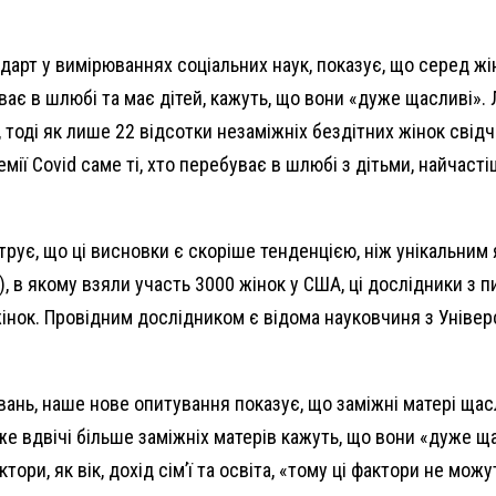
арт у вимірюваннях соціальних наук, показує, що серед жін
уває в шлюбі та має дітей, кажуть, що вони «дуже щасливі».
тоді як лише 22 відсотки незаміжніх бездітних жінок свідч
емії Covid саме ті, хто перебуває в шлюбі з дітьми, найчас
рує, що ці висновки є скоріше тенденцією, ніж унікальним
 якому взяли участь 3000 жінок у США, ці дослідники з пит
нок. Провідним дослідником є ​​відома науковчиня з Універ
ань, наше нове опитування показує, що заміжні матері щасл
же вдвічі більше заміжніх матерів кажуть, що вони «дуже ща
ктори, як вік, дохід сім’ї та освіта, «тому ці фактори не мо