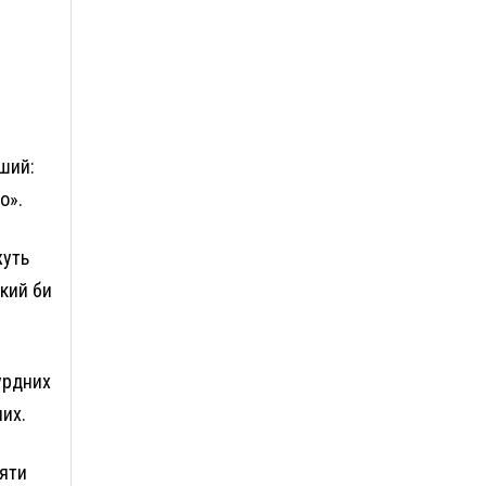
нший:
о».
жуть
який би
урдних
них.
ляти