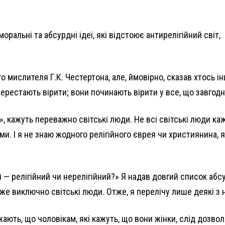
ральні та абсурдні ідеї, які відстоює антирелігійний світ,
 мислителя Г.К. Честертона, але, ймовірно, сказав хтось і
ерестають вірити; вони починають вірити у все, що завгодн
, кажуть переважно світські люди. Не всі світські люди ка
ими. І я не знаю жодного релігійного єврея чи християнина, 
й — релігійний чи нерелігійний?» Я надав довгий список абс
же виключно світські люди. Отже, я перелічу лише деякі з 
ають, що чоловікам, які кажуть, що вони жінки, слід дозво