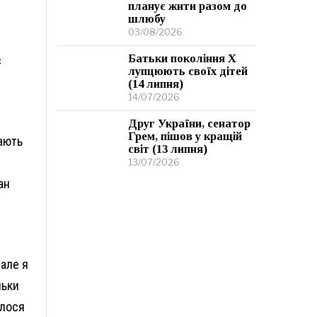
планує жити разом до
шлюбу
03/08/2026
Батьки покоління Х
є
лупцюють своїх дітей
(14 липня)
14/07/2026
Друг України, сенатор
Грем, пішов у кращій
тають
світ (13 липня)
13/07/2026
ан
 але я
льки
алося