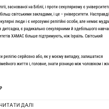
гії, заснованої на Біблії, і проти секуляризму є університет
ільш світськими закладами, і це – університети. Насправді
кулярні люди і є нерозумні релігійні особи, але немає мудр
 з дитсадка, є радикально секулярними й здебільшого навч
итетів ХАМАС більше підтримують, ніж Ізраїль. Світський
и релігію серйозно або, як у моєму випадку, залишатися
імейного життя і, головне, знати різницю між чоловіком і жі
р
ЧИТАТИ ДАЛІ