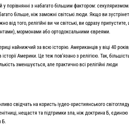
ий у порівнянні з набагато більшим фактором: секуляризмом
багато більше, ніж заможні світські люди. Якщо ви зустріне
но від того, релігійні ви чи світські, ви одразу припустите,
тантами), мормонами або ортодоксальними євреями.
иці найнижчий за всю історію. Американців у віці 40 років,
 історії Америки. Це теж пов’язано з релігією. Так, більшіст
лькість зменшується, але практично всі релігійні люди
онливо свідчать на користь іудео-християнського світогляду
нітниці, нещастя та підтримки зла, ніж доктрина Б, єдиною
 Б.