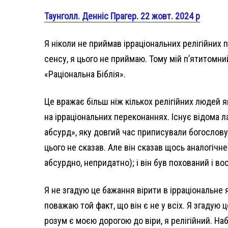
Таунголл. Денніс Прагер. 22 жовт. 2024 р
Я ніколи не приймав ірраціональних релігійних п
сенсу, я цього не приймаю. Тому мій п’ятитомни
«Раціональна Біблія».
Це вражає більш ніж кількох релігійних людей 
на ірраціональних переконаннях. Існує відома л
абсурд», яку довгий час приписували богослову 
цього не сказав. Але він сказав щось аналогічн
абсурдно, непридатно); і він був похований і в
Я не згадую це бажання вірити в ірраціональне я
поважаю той факт, що він є не у всіх. Я згадую 
розум є моєю дорогою до віри, я релігійний. Наб