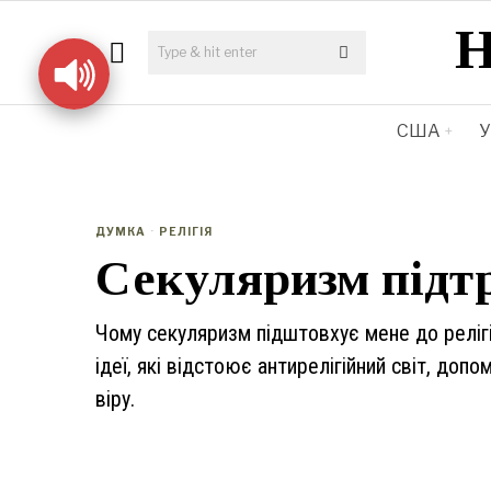
США
У
ДУМКА
·
РЕЛІГІЯ
Секуляризм підтр
Чому секуляризм підштовхує мене до релігі
ідеї, які відстоює антирелігійний світ, до
віру.