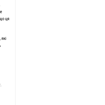
.
те
 що ця
 які
ь
.