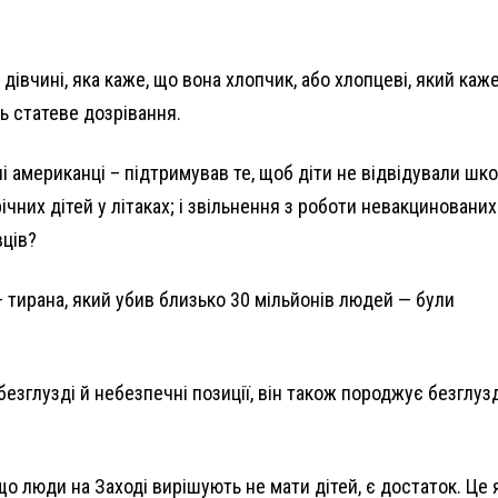
івчині, яка каже, що вона хлопчик, або хлопцеві, який каже
ть статеве дозрівання.
ні американці – підтримував те, щоб діти не відвідували шк
чних дітей у літаках; і звільнення з роботи невакцинованих
вців?
— тирана, який убив близько 30 мільйонів людей — були
езглузді й небезпечні позиції, він також породжує безглуз
 люди на Заході вирішують не мати дітей, є достаток. Це 