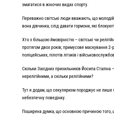
змагатися в жіночих видах спорту.
Переважно світські люди вважають, що молодій д
вона дівчинка, слід давати гормони, які блокую
Хто з більшою ймовірністю – світські чи релігій
протягом двох років; примусове маскування 2-рі
поліцейських, пілотів літаків і військовослужбо
Скільки Західних прихильників Йосипа Сталіна 
нерелігійними, а скільки релігійними?
Тут я додам, що секуляризм породжує не лише б
небезпечну поведінку.
Поширена думка, що основною причиною того, що