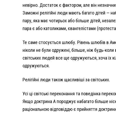
невірно. Достаток є фактором, але він незначн
Заможні релігійні люди мають багато дітей — на
пару, яка має чотирьох або більше дітей, незалеж
пара є або католиками, євангелістами (протес
Те саме стосується шлюбу. Рівень шлюбів в Амер
ніколи не були одружені, більше, ніж будь-коли в
світських людей все ще одружуються, хоча їх кі
одружуються.
Релігійні люди також щасливіші за світських.
Усі ці світські переконання та поведінка перек
Якщо доктрина А породжує набагато більше нісе
раціональною відповіддю є прийняття доктрини