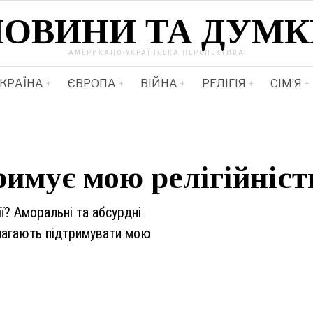
НОВИНИ ТА ДУМК
АМЕРИКАНО-УКРАЇНСЬКА ПЕРСПЕКТИВА
КРАЇНА
ЄВРОПА
ВІЙНА
РЕЛІГІЯ
СІМ’Я
имує мою релігійніст
ї? Аморальні та абсурдні
помагають підтримувати мою