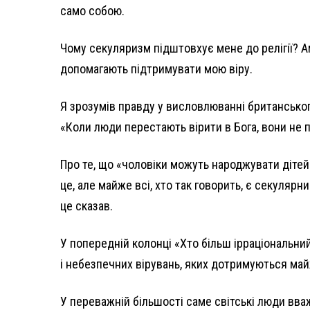
само собою.
Чому секуляризм підштовхує мене до релігії? Амо
допомагають підтримувати мою віру.
Я зрозумів правду у висловлюванні британського
«Коли люди перестають вірити в Бога, вони не п
Про те, що «чоловіки можуть народжувати дітей»
це, але майже всі, хто так говорить, є секулярн
це сказав.
У попередній колонці «Хто більш ірраціональни
і небезпечних вірувань, яких дотримуються май
У переважній більшості саме світські люди вваж