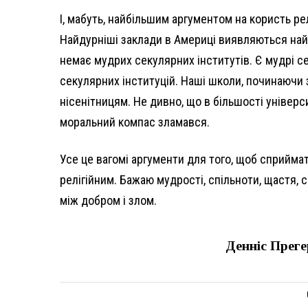
І, мабуть, найбільшим аргументом на користь релі
Найдурніші заклади в Америці виявляються найб
немає мудрих секулярних інститутів. Є мудрі се
секулярних інституцій. Наші школи, починаючи
нісенітницям. Не дивно, що в більшості універс
моральний компас зламався.
Усе це вагомі аргументи для того, щоб сприймат
релігійним. Бажаю мудрості, спільноти, щастя, с
між добром і злом.
Денніс Преге