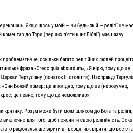
ереконань. Якщо щось у моїй — чи будь-якій — релігії не ма
й коментар до Тори (перших п’яти книг Біблії) має назву
як проблематичне, оскільки багато релігійних людей процві
атинська фраза «Credo quia absurdum», «Я вірю, тому що це
Церкви Тертуліану (початок III століття). Насправді Тертулі
е: «Син Божий помер; це вірогідно, тому що це (нерозумно,
оскрес; це певно, тому що це неможливо».
к критику. Розум може бути моїм шляхом до Бога та релігії,
це виключно для того, щоб пояснити свою релігійність. Оскі
агато раціональніше вірити в Творця, ніж вірити, що все ст