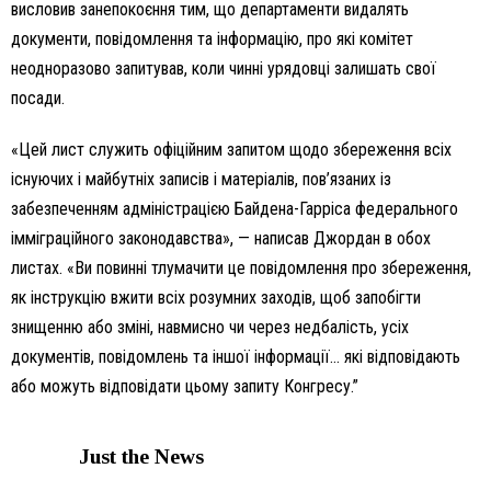
висловив занепокоєння тим, що департаменти видалять
документи, повідомлення та інформацію, про які комітет
неодноразово запитував, коли чинні урядовці залишать свої
посади.
«Цей лист служить офіційним запитом щодо збереження всіх
існуючих і майбутніх записів і матеріалів, пов’язаних із
забезпеченням адміністрацією Байдена-Гарріса федерального
імміграційного законодавства», — написав Джордан в обох
листах. «Ви повинні тлумачити це повідомлення про збереження,
як інструкцію вжити всіх розумних заходів, щоб запобігти
знищенню або зміні, навмисно чи через недбалість, усіх
документів, повідомлень та іншої інформації… які відповідають
або можуть відповідати цьому запиту Конгресу.”
Just the News