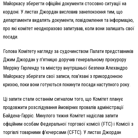
Майоркасу зберегти офіційні документи стосовно ситуації на
кордоні. У листах Джордан висловив занепокоєння тим, що
департаменти видалять документи, повідомлення та інформацію,
про які комітет неодноразово запитував, коли вони залишать свої
посади.
Голова Комітету нагляду за судочинством Палати представників
Джим Джордан у п’ятницю доручив генеральному прокурору
Мерріку Гарленду та міністру внутрішньої безпеки Алехандро
Майоркасу зберігати свої записи, пов’язані з прикордонною
кризою, поки вони готуються покинути посади наступного року.
Ці запити стали останнім сигналом того, що Комітет планує
продовжити розслідування ймовірних провалів адміністрації
Байдена-Гарріс. Минулого тижня Комітет надіслав запити
офіційним особам Федеральної торгової комісії (FTC) і Комісії з
торгівлі товарними ф’ючерсами (CFTC). У листах Джордан