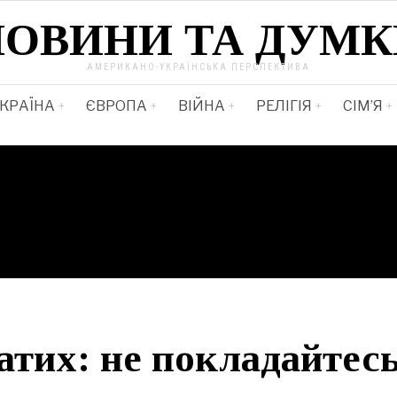
НОВИНИ ТА ДУМК
АМЕРИКАНО-УКРАЇНСЬКА ПЕРСПЕКТИВА
КРАЇНА
ЄВРОПА
ВІЙНА
РЕЛІГІЯ
СІМ’Я
гатих: не покладайтес