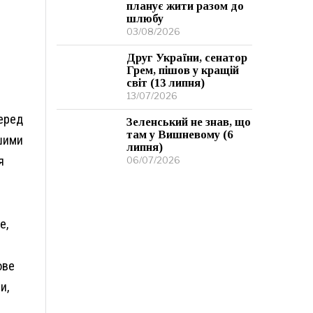
планує жити разом до
шлюбу
03/08/2026
Друг України, сенатор
Грем, пішов у кращій
світ (13 липня)
13/07/2026
перед
Зеленський не знав, що
там у Вишневому (6
ншими
липня)
я
06/07/2026
е,
ове
и,