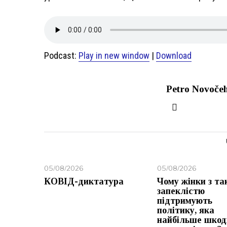
Podcast:
Play in new window
|
Download
Petro Novoče
05/08/2026
05/08/2026
КОВІД-диктатура
Чому жінки з та
запеклістю
підтримують
політику, яка
найбільше шкод