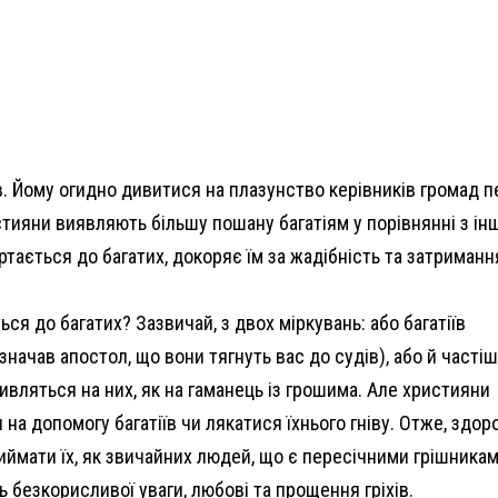
їв. Йому огидно дивитися на плазунство керівників громад 
истияни виявляють більшу пошану багатіям у порівнянні з і
тається до багатих, докоряє їм за жадібність та затриманн
я до багатих? Зазвичай, з двох міркувань: або багатіїв
начав апостол, що вони тягнуть вас до судів), або й частіш
ивляться на них, як на гаманець із грошима. Але християни
 на допомогу багатіїв чи лякатися їхнього гніву. Отже, здор
иймати їх, як звичайних людей, що є пересічними грішникам
ь безкорисливої уваги, любові та прощення гріхів.