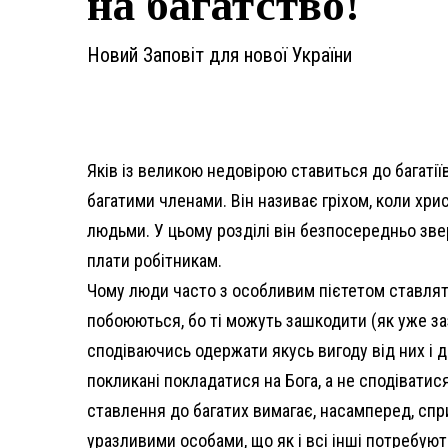
на багатство!
Новий Заповіт для нової України
Яків із великою недовірою ставиться до багаті
багатими членами. Він називає гріхом, коли хр
людьми. У цьому розділі він безпосередньо звер
плати робітникам.
Чому люди часто з особливим пієтетом ставлятьс
побоюються, бо ті можуть зашкодити (як уже заз
сподіваючись одержати якусь вигоду від них і д
покликані покладатися на Бога, а не сподіватися
ставлення до багатих вимагає, насамперед, спр
уразливими особами, що як і всі інші потребуют