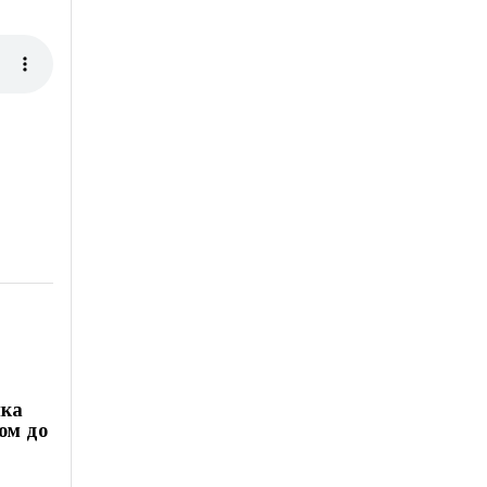
яка
ом до