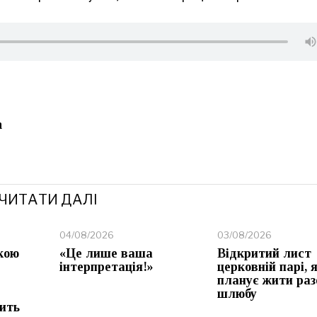
h
ЧИТАТИ ДАЛІ
04/08/2026
03/08/2026
кою
«Це лише ваша
Відкритий лист
інтерпретація!»
церковній парі, 
планує жити раз
шлюбу
ить