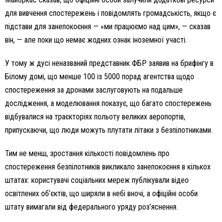
для вивчення спостережень і повідомлять громадськість, якщо є
підстави для занепокоєння — «ми працюємо над цим», — сказав
він, — але поки що немає жодних ознак іноземної участі.
У тому ж дусі неназваний представник ФБР заявив на брифінгу в
Білому домі, що менше 100 із 5000 порад агентства щодо
спостереження за дронами заслуговують на подальше
дослідження, а моделювання показує, що багато спостережень
відбувалися на траєкторіях польоту великих аеропортів,
припускаючи, що люди можуть плутати літаки з безпілотниками.
Тим не менш, зростання кількості повідомлень про
спостереження безпілотників викликало занепокоєння в кількох
штатах: користувачі соціальних мереж публікували відео
освітлених об’єктів, що ширяли в небі вночі, а офіційні особи
штату вимагали від федерального уряду роз’яснення.