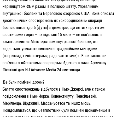
керівництвом ФБР разом із поліцією штату, Управлінням
внутрішньої безпеки та Береговою охороною США. Вона описала
десятки нічних спостережень як «скоординовані» операції
безпілотників «до 6 [футів] в діаметрі», що летить протягом
шести-семи годин — на відстані 15 миль — не пов’язаних із
«аматорами» чи Міністерством внутрішньої безпеки, які
«здається, уникають виявлення традиційними методами
(наприклад, гелікоптерами, радіочастотами)». Вони також не
пов’язані з військовими операціями, йдеться в заяві Арсеналу
Пікатінні для NJ Advance Media 24 листопада.
Де були помічені дрони?
Багато спостережень відбулося в Нью-Джерсі, але є також
повідомлення з Нью-Йорка, Коннектикуту, Пенсільванії,
Меріленда, Вірджинії, Массачусетса та інших місць.
Повідомляється, що безпілотники були помічені щонайменше в