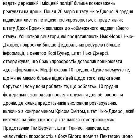
надати державній і місцевій поліції більше повноважень
реагувати на дрони. Понад 20 мерів штату Нью-Джерсі 9 грудня
підписали лист із петицією про «прозорість», а представник
штату Джон Брамнік закликав до «обмеженого надзвичайного
стану». Усі чотири сенатори, які представляють Нью-Йорк і Нью-
Джерсі, попросили більше федеральних ресурсів і більше
інформації, а сенатор Корі Букер, штат Нью-Джерсі,
стверджував, що брак «прозорості» дозволив поширювати
«дезінформацію». Мерфі сказав 10 грудня: «Дуже засмучує те,
що ми не маємо більше відповідей щодо того, звідки вони
беруться і чому вони роблять те, що роблять». 10 грудня
федеральні законодавці провели слухання для обговорення
дронів, де кілька представників висловили розчарування,
включно з конгресменом Крісом Смітом, штат Нью-Джерсі, який
виступав за більш широкі дії та назвав їх «серйозними».
Представник Тім Берчетт, штат Теннесі, написав, що
«відсутність прозорості» з боку Білого дому та Пентагону щодо