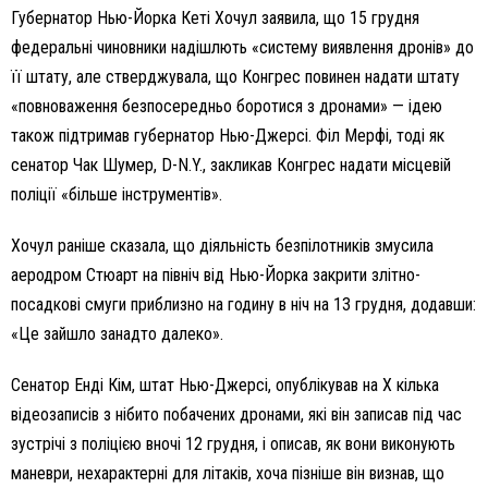
Губернатор Нью-Йорка Кеті Хочул заявила, що 15 грудня
федеральні чиновники надішлють «систему виявлення дронів» до
її штату, але стверджувала, що Конгрес повинен надати штату
«повноваження безпосередньо боротися з дронами» — ідею
також підтримав губернатор Нью-Джерсі. Філ Мерфі, тоді як
сенатор Чак Шумер, D-N.Y., закликав Конгрес надати місцевій
поліції «більше інструментів».
Хочул раніше сказала, що діяльність безпілотників змусила
аеродром Стюарт на північ від Нью-Йорка закрити злітно-
посадкові смуги приблизно на годину в ніч на 13 грудня, додавши:
«Це зайшло занадто далеко».
Сенатор Енді Кім, штат Нью-Джерсі, опублікував на X кілька
відеозаписів з нібито побачених дронами, які він записав під час
зустрічі з поліцією вночі 12 грудня, і описав, як вони виконують
маневри, нехарактерні для літаків, хоча пізніше він визнав, що