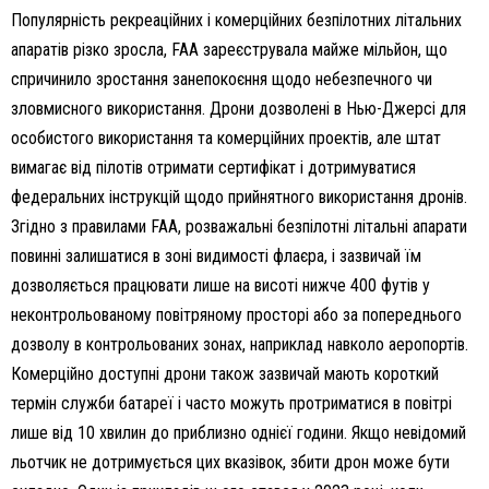
Популярність рекреаційних і комерційних безпілотних літальних
апаратів різко зросла, FAA зареєструвала майже мільйон, що
спричинило зростання занепокоєння щодо небезпечного чи
зловмисного використання. Дрони дозволені в Нью-Джерсі для
особистого використання та комерційних проектів, але штат
вимагає від пілотів отримати сертифікат і дотримуватися
федеральних інструкцій щодо прийнятного використання дронів.
Згідно з правилами FAA, розважальні безпілотні літальні апарати
повинні залишатися в зоні видимості флаєра, і зазвичай їм
дозволяється працювати лише на висоті нижче 400 футів у
неконтрольованому повітряному просторі або за попереднього
дозволу в контрольованих зонах, наприклад навколо аеропортів.
Комерційно доступні дрони також зазвичай мають короткий
термін служби батареї і часто можуть протриматися в повітрі
лише від 10 хвилин до приблизно однієї години. Якщо невідомий
льотчик не дотримується цих вказівок, збити дрон може бути