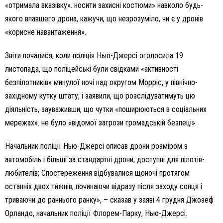
«отримала вказівку». носити захисні костюми» навколо будь-
якого впавшего дрона, кажучи, що незрозуміло, чи є у дронів
«корисне навантаження».
Звіти почалися, коли поліція Нью-Джерсі оголосила 19
листопада, що поліцейські були свідками «активності
безпілотників» минулої ночі над округом Морріс, у північно-
західному кутку штату, і заявили, що розслідуватимуть цю
діяльність, зауваживши, що чутки «поширюються в соціальних
мережах». не було «відомої загрози громадській безпеці».
Начальник поліції Нью-Джерсі описав дрони розміром з
автомобіль і більші за стандартні дрони, доступні для пілотів-
любителів; Спостереження відбувалися щоночі протягом
останніх двох тижнів, починаючи відразу після заходу сонця і
триваючи до раннього ранку», – сказав у заяві 4 грудня Джозеф
Орландо, начальник поліції Флорем-Парку, Нью-Джерсі.