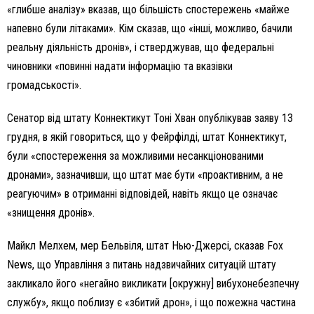
«глибше аналізу» вказав, що більшість спостережень «майже
напевно були літаками». Кім сказав, що «інші, можливо, бачили
реальну діяльність дронів», і стверджував, що федеральні
чиновники «повинні надати інформацію та вказівки
громадськості».
Сенатор від штату Коннектикут Тоні Хван опублікував заяву 13
грудня, в якій говориться, що у Фейрфілді, штат Коннектикут,
були «спостереження за можливими несанкціонованими
дронами», зазначивши, що штат має бути «проактивним, а не
реагуючим» в отриманні відповідей, навіть якщо це означає
«знищення дронів».
Майкл Мелхем, мер Бельвіля, штат Нью-Джерсі, сказав Fox
News, що Управління з питань надзвичайних ситуацій штату
закликало його «негайно викликати [окружну] вибухонебезпечну
службу», якщо поблизу є «збитий дрон», і що пожежна частина