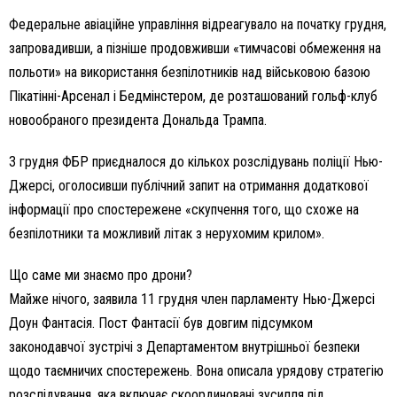
Федеральне авіаційне управління відреагувало на початку грудня,
запровадивши, а пізніше продовживши «тимчасові обмеження на
польоти» на використання безпілотників над військовою базою
Пікатінні-Арсенал і Бедмінстером, де розташований гольф-клуб
новообраного президента Дональда Трампа.
3 грудня ФБР приєдналося до кількох розслідувань поліції Нью-
Джерсі, оголосивши публічний запит на отримання додаткової
інформації про спостережене «скупчення того, що схоже на
безпілотники та можливий літак з нерухомим крилом».
Що саме ми знаємо про дрони?
Майже нічого, заявила 11 грудня член парламенту Нью-Джерсі
Доун Фантасія. Пост Фантасії був довгим підсумком
законодавчої зустрічі з Департаментом внутрішньої безпеки
щодо таємничих спостережень. Вона описала урядову стратегію
розслідування, яка включає скоординовані зусилля під