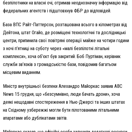
безпілотники на власні очі, отримав неоднозначну інформацію від
федеральних агентств і підштовхнув ФБР до відповідей.
База ВПС Райт-Паттерсон, розташована всього в кілометрах від
Дейтона, штат Огайо, де розміщені технологічні та дослідницькі
центри, припинила свої повітряні операції майже на чотири години
з ночі п’ятниці на суботу через «малі безпілотні літальні
комплекси», хоча об’єкт був закритий. Боб Пуртіман, керівник
служби зв’язків з громадськістю бази, повідомив багатьом
місцевим виданням.
Міністр внутрішньої безпеки Алехандро Майоркас заявив ABC
News 15 грудня, що «безсумнівно, люди бачать дрони», хоча
деякі нещодавні спостереження в Нью-Джерсі та інших штатах
на Східному узбережжі могли бути пілотованими літальними
апаратами або дублікатами звітів.
Майоркас сказав, що офіційні особи залучили додаткові ресурси