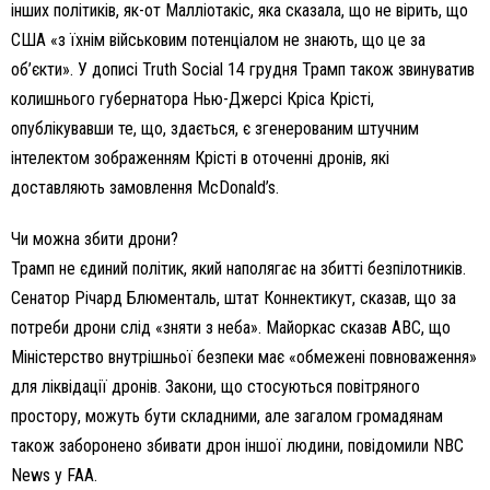
інших політиків, як-от Малліотакіс, яка сказала, що не вірить, що
США «з їхнім військовим потенціалом не знають, що це за
об’єкти». У дописі Truth Social 14 грудня Трамп також звинуватив
колишнього губернатора Нью-Джерсі Кріса Крісті,
опублікувавши те, що, здається, є згенерованим штучним
інтелектом зображенням Крісті в оточенні дронів, які
доставляють замовлення McDonald’s.
Чи можна збити дрони?
Трамп не єдиний політик, який наполягає на збитті безпілотників.
Сенатор Річард Блюменталь, штат Коннектикут, сказав, що за
потреби дрони слід «зняти з неба». Майоркас сказав ABC, що
Міністерство внутрішньої безпеки має «обмежені повноваження»
для ліквідації дронів. Закони, що стосуються повітряного
простору, можуть бути складними, але загалом громадянам
також заборонено збивати дрон іншої людини, повідомили NBC
News у FAA.