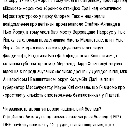
12 округах Нью-Джерсі, в тому числі в повітряному просторі над
військово-морською збройною станцією Ерл і над «критичною
інфраструктурою» у парку Флорем. Також надходили
повідомлення про непізнані дрони навколо Стейтен-Айленда в
Нью-Йорку, в тому числі біля мосту Верраццано-Нарроус у Нью-
Йорку, за словами представника Ніколь Малліотакіс, штат Нью-
Йорк. Спостереження також відбувалися в околицях
Філадельфії, Вірджинія-Біч і Фейрфілда, штат Коннектикут, і
колишній губернатор штату Меріленд Ларрі Хоган опублікував
відео на X передбачуваних «великих дронів» у Девідсонвіллі, між
Аннаполісом і Вашингтоном, округ Колумбія. Далі на північ
губернатор Массачусетсу Маура Хілі сказала, що їй відомо про
«зростаючу кількість спостережень безпілотників» у її штаті.
Чи вважають дрони загрозою національній безпеці?
Офіційні особи кажуть, що немає ознак загрози безпеці. ФБР і
DHS опублікували заяву 12 грудня, в якій говориться, що у