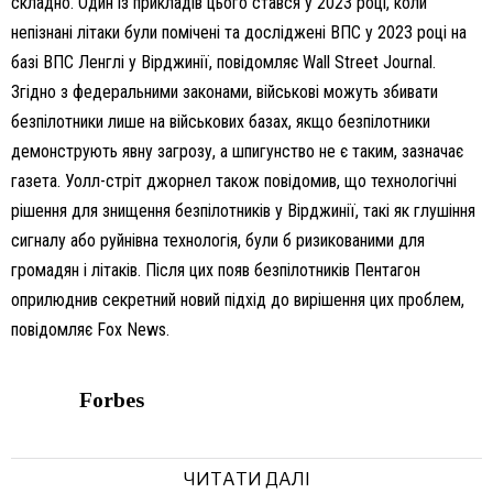
складно. Один із прикладів цього стався у 2023 році, коли
непізнані літаки були помічені та досліджені ВПС у 2023 році на
базі ВПС Ленглі у Вірджинії, повідомляє Wall Street Journal.
Згідно з федеральними законами, військові можуть збивати
безпілотники лише на військових базах, якщо безпілотники
демонструють явну загрозу, а шпигунство не є таким, зазначає
газета. Уолл-стріт джорнел також повідомив, що технологічні
рішення для знищення безпілотників у Вірджинії, такі як глушіння
сигналу або руйнівна технологія, були б ризикованими для
громадян і літаків. Після цих появ безпілотників Пентагон
оприлюднив секретний новий підхід до вирішення цих проблем,
повідомляє Fox News.
Forbes
ЧИТАТИ ДАЛІ