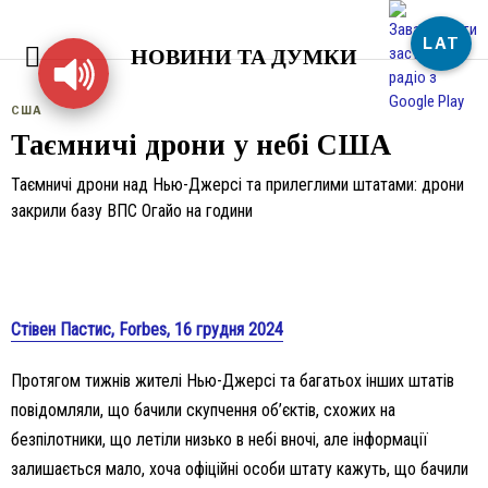
LAT
НОВИНИ ТА ДУМКИ
США
Таємничі дрони у небі США
Таємничі дрони над Нью-Джерсі та прилеглими штатами: дрони
закрили базу ВПС Огайо на години
Стівен Пастис, Forbes, 16 грудня 2024
Протягом тижнів жителі Нью-Джерсі та багатьох інших штатів
повідомляли, що бачили скупчення об’єктів, схожих на
безпілотники, що летіли низько в небі вночі, але інформації
залишається мало, хоча офіційні особи штату кажуть, що бачили