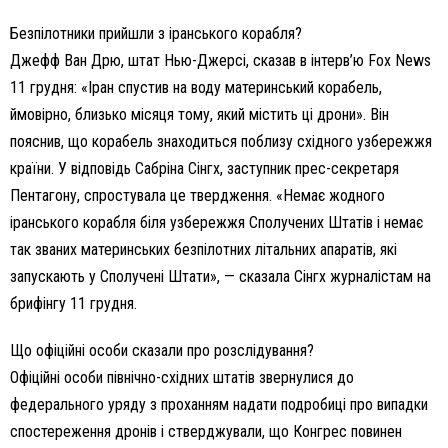
Безпілотники прийшли з іранського корабля?
Джефф Ван Дрю, штат Нью-Джерсі, сказав в інтерв’ю Fox News
11 грудня: «Іран спустив на воду материнський корабель,
ймовірно, близько місяця тому, який містить ці дрони». Він
пояснив, що корабель знаходиться поблизу східного узбережжя
країни. У відповідь Сабріна Сінгх, заступник прес-секретаря
Пентагону, спростувала це твердження. «Немає жодного
іранського корабля біля узбережжя Сполучених Штатів і немає
так званих материнських безпілотних літальних апаратів, які
запускають у Сполучені Штати», — сказала Сінгх журналістам на
брифінгу 11 грудня.
Що офіційні особи сказали про розслідування?
Офіційні особи північно-східних штатів звернулися до
федерального уряду з проханням надати подробиці про випадки
спостереження дронів і стверджували, що Конгрес повинен