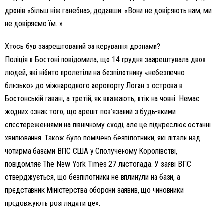
дронів «більш ніж ганебна», додавши: «Вони не довіряють нам, ми
не довіряємо їм. »
Хтось був заарештований за керування дронами?
Поліція в Бостоні повідомила, що 14 грудня заарештувала двох
людей, які нібито пролетіли на безпілотнику «небезпечно
близько» до міжнародного аеропорту Логан з острова в
Бостонській гавані, а третій, як вважають, втік на човні. Немає
жодних ознак того, що арешт пов’язаний з будь-якими
спостереженнями на північному сході, але це підкреслює останні
хвилювання. Також було помічено безпілотники, які літали над
чотирма базами ВПС США у Сполученому Королівстві,
повідомляє The New York Times 27 листопада. У заяві ВПС
стверджується, що безпілотники не вплинули на бази, а
представник Міністерства оборони заявив, що чиновники
продовжують розглядати це».