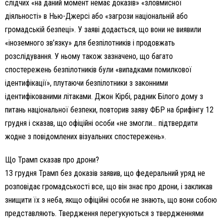
слідчих «на даний момент немає доказів» «зловмисної
діяльності» в Нью-Джерсі або «загрози національній або
громадській безпеці». У заяві додається, що вони не виявили
«іноземного зв’язку» для безпілотників і продовжать
розслідування. У ньому також зазначено, що багато
спостережень безпілотників були «випадками помилкової
ідентифікації», плутаючи безпілотники з законними
ідентифікованими літаками. Джон Кірбі, радник Білого дому з
питань національної безпеки, повторив заяву ФБР на брифінгу 12
грудня і сказав, що офіційні особи «не змогли… підтвердити
жодне з повідомлених візуальних спостережень».
Що Трамп сказав про дрони?
13 грудня Трамп без доказів заявив, що федеральний уряд не
розповідає громадськості все, що він знає про дрони, і закликав
знищити їх з неба, якщо офіційні особи не знають, що вони собою
представляють. Твердження перегукуються з твердженнями