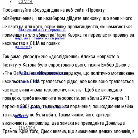
СІМ’Я
Проаналізуйте абсурдні дані на веб-сайті «Проекту
обвинувачення», і ви незабаром дійдете висновку, що вони нічого
не варті на для кого, окрім лівих пропагандистів, які намагаються
Відкритий лист церковній
применшити зло вбивства Чарлі Кьорка та перекласти провину за
парі, яка планує жити разом
насильство в США на правих.
до шлюбу
Так само, упереджене «дослідження» Алекса Новрасте з
Інституту Катона було спростовано цього тижня Ембер Дьюк з
«The Daily Caller». Новрасте стверджує, що політично мотивоване
Демократи підняли ціни на
насильство в США трапляється рідко, але коли воно трапляється,
житло на 30%
частіше винні «праві терористи», ніж ліві. Щоб це виглядало
правдою, треба виключити терористів, які вбили 2977 жертв 11
вересня 2001 року, та виключити поранення, пошкодження майна
Бебі-бум в консервативних
та людей, які не були вбиті. Таким чином, його критерії
штатах
виключають, наприклад, два замахи на президента Дональда
НАУКА
Трампа. Крім того, Дьюк виявив, що визначення деяких злочинів, в