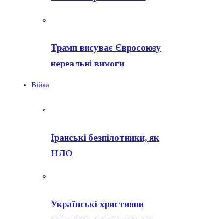
Трамп висуває Євросоюзу
нереальні вимоги
Війна
Іранські безпілотники, як
НЛО
Українські християни