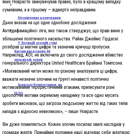
яких Новрасте звинувачував правих, було в кращому випадку
сумнівним, а в гіршому — відверто неправдивим.
Нескінченне клонування
Дьюк вказав на ще одне однобоке дослідження
Антидифамаційної ліги, яке також стверджує, що праві винні у
збільшенні політичного насильства. Райан Джеймс Гірдаскі
У Великій зеленій стіні
розібрав ці магічні цифри та зазначив кричущі пропуски.
Китаю висаджено 66
Наприклад, ADL не включила до свого дослідження вбивство
мільярдів дерев
генерального директора United Healthcare Брайана Томпсона.
«Мотивований читач може по-різному аналізувати ці цифри,
вважати незначні злочини на ґрунті ненависті політично
Іранські безпілотники, як
мотивованими терористичними атаками, приписувати різні
НЛО
ідеологічні мотиви окремому нападнику та все одно мусить
зробити висновок, що загроза людському життю від таких типів
нападів є відносно невеликою», – пише Новрасте.
Він дуже помиляється. Кожен злочин посилає хвилі наслідків у
громади жертв. Принаймні половина нації відчуває себе жертвою