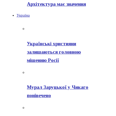
Архітектура має значення
Україна
Українські християни
залишаються головною
мішенню Росії
Мурал Заруцької у Чикаго
понівечено