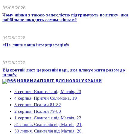
05/08/2026
Чому жінки з такою запеклістю підтримують політику, яка
найбільше шкодить самим жінкам?
04/08/2026
«Це лише ваша інтерпретація!»
03/08/2026
Відкритий лист церковній парі, яка планує жити разом до
шлюбу
НОВИЙ ЗАПОВІТ ДЛЯ НОВОЇ УКРАЇНИ
5 серпня. Євангелія від Матвія, 23
4 серпня. Притчи Соломона, 19
3 серпня. Псалми 81-82
2 серпня. Псалми 79-80
1 серпня. Євангелія від Матвія, 22
31 липня. Євангелія від Матвія, 21
30 липня. Євангелія від Матвія, 20