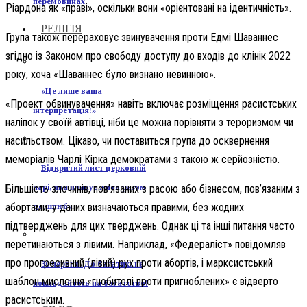
перемовинах
Ріардона як «праві», оскільки вони «орієнтовані на ідентичність».
РЕЛІГІЯ
Група також перераховує звинувачення проти Едмі Шаваннес
згідно із Законом про свободу доступу до входів до клінік 2022
року, хоча «Шаваннес було визнано невинною».
«Це лише ваша
«Проект обвинувачення» навіть включає розміщення расистських
інтерпретація!»
наліпок у своїй автівці, ніби це можна порівняти з тероризмом чи
насильством. Цікаво, чи поставиться група до осквернення
меморіалів Чарлі Кірка демократами з такою ж серйозністю.
Відкритий лист церковній
Більшість злочинів, пов’язаних з расою або бізнесом, пов’язаним з
парі, яка планує жити разом
абортами, у даних визначаються правими, без жодних
до шлюбу
підтверджень для цих тверджень. Однак ці та інші питання часто
перетинаються з лівими. Наприклад, «Федераліст» повідомляв
про прогресивний (лівий) рух проти абортів, і марксистський
30 червня. До багатих: не
шаблон мислення «гнобителі проти пригноблених» є відверто
покладайтесь на багатство!
расистським.