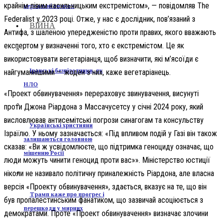
крайнім лівим насильницьким екстремістом», — повідомляв The
нереальні вимоги
Federalist у 2023 році. Отже, у нас є дослідник, пов’язаний з
ВІЙНА
Антифа, з шаленою упередженістю проти правих, якого вважають
експертом у визначенні того, хто є екстремістом. Це як
використовувати вегетаріанця, щоб визначити, які м’ясоїди є
Іранські безпілотники, як
найгуманнішими — жоден з них, каже вегетаріанець.
НЛО
«Проект обвинувачення» перераховує звинувачення, висунуті
проти Джона Ріардона з Массачусетсу у січні 2024 року, який
висловлював антисемітські погрози синагогам та консульству
Українські християни
Ізраїлю. У ньому зазначається: «Під впливом подій у Газі він також
залишаються головною
сказав: «Ви ж усвідомлюєте, що підтримка геноциду означає, що
мішенню Росії
люди можуть чинити геноцид проти вас»». Міністерство юстиції
ніколи не називало політичну приналежність Ріардона, але власна
версія «Проекту обвинувачення», здається, вказує на те, що він
Трамп каже про прогрес і
був пропалестинським фанатиком, що зазвичай асоціюється з
перешкоди у мирних
демократами. Проте «Проект обвинувачення» визначає злочини