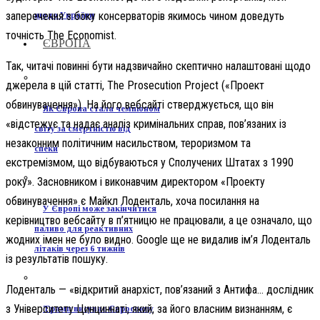
заперечення з боку консерваторів якимось чином доведуть
щодо України
точність The Economist.
ЄВРОПА
Так, читачі повинні бути надзвичайно скептично налаштовані щодо
джерела в цій статті, The Prosecution Project («Проект
обвинувачення»). На його вебсайті стверджується, що він
Як Європа стала чемпіоном
«відстежує та надає аналіз кримінальних справ, пов’язаних із
світу за смертністю від
незаконним політичним насильством, тероризмом та
спеки
екстремізмом, що відбуваються у Сполучених Штатах з 1990
року». Засновником і виконавчим директором «Проекту
обвинувачення» є Майкл Лоденталь, хоча посилання на
У Європі може закінчитися
керівництво вебсайту в п’ятницю не працювали, а це означало, що
паливо для реактивних
жодних імен не було видно. Google ще не видалив ім’я Лоденталь
літаків через 6 тижнів
із результатів пошуку.
Лоденталь — «відкритий анархіст, пов’язаний з Антифа… дослідник
з Університету Цинциннаті, який, за його власним визнанням, є
Трамп висуває Євросоюзу