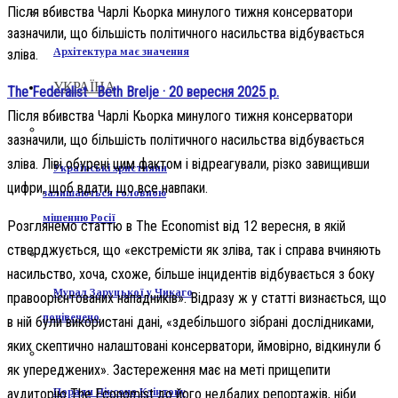
Після вбивства Чарлі Кьорка минулого тижня консерватори
зазначили, що більшість політичного насильства відбувається
Архітектура має значення
зліва.
УКРАЇНА
The Federalist · Beth Brelje · 20 вересня 2025 р.
Після вбивства Чарлі Кьорка минулого тижня консерватори
зазначили, що більшість політичного насильства відбувається
зліва. Ліві обурені цим фактом і відреагували, різко завищивши
Українські християни
цифри, щоб вдати, що все навпаки.
залишаються головною
мішенню Росії
Розглянемо статтю в The Economist від 12 вересня, в якій
стверджується, що «екстремісти як зліва, так і справа вчиняють
насильство, хоча, схоже, більше інцидентів відбувається з боку
Мурал Заруцької у Чикаго
правоорієнтованих нападників». Відразу ж у статті визнається, що
понівечено
в ній були використані дані, «здебільшого зібрані дослідниками,
яких скептично налаштовані консерватори, ймовірно, відкинули б
як упереджених». Застереження має на меті прищепити
Поради Ніксона Клінтону
аудиторію The Economist до його недбалих репортажів, ніби