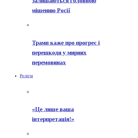
залишаються головною
мішенню Росії
Трамп каже про прогрес і
перешкоди у мирних
перемовинах
Релігія
«Це лише ваша
інтерпретація!»