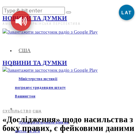
LAT
НОВИНИ ТА ДУМКИ
АМЕРИКАНО-УКРАЇНСЬКА ПЕРСПЕКТИВА
США
НОВИНИ ТА ДУМКИ
Міністерство юстиції
погрожує урядовцям штату
Вашингтон
СУСПІЛЬСТВО
·
США
«Дослідження» щодо насильства з
Демократи підняли ціни на
боку правих, є фейковими даними
житло на 30%