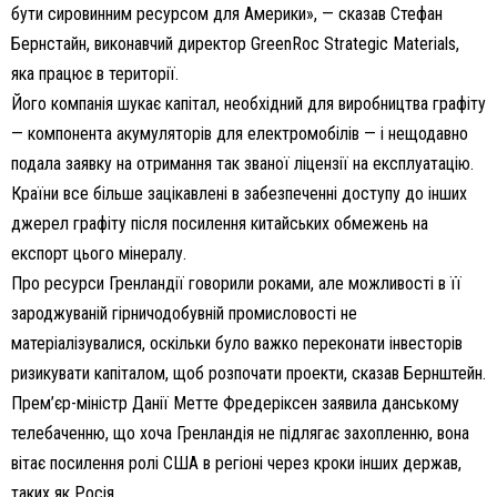
бути сировинним ресурсом для Америки», — сказав Стефан
Бернстайн, виконавчий директор GreenRoc Strategic Materials,
яка працює в території.
Його компанія шукає капітал, необхідний для виробництва графіту
— компонента акумуляторів для електромобілів — і нещодавно
подала заявку на отримання так званої ліцензії на експлуатацію.
Країни все більше зацікавлені в забезпеченні доступу до інших
джерел графіту після посилення китайських обмежень на
експорт цього мінералу.
Про ресурси Гренландії говорили роками, але можливості в її
зароджуваній гірничодобувній промисловості не
матеріалізувалися, оскільки було важко переконати інвесторів
ризикувати капіталом, щоб розпочати проекти, сказав Бернштейн.
Прем’єр-міністр Данії Метте Фредеріксен заявила данському
телебаченню, що хоча Гренландія не підлягає захопленню, вона
вітає посилення ролі США в регіоні через кроки інших держав,
таких як Росія.