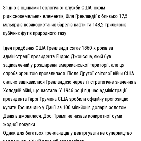
Згідно з оцінками Геологічної служби США, окрім
рідкісноземельних елементів, біля Гренландії є близько 17,5
мільярдів невикористаних барелів нафти та 148,2 трильйонів
кубічних футів природного газу.
Ідея придбання США Гренландії сягає 1860-х років за
адміністрації президента Ендрю Джонсона, який був
зацікавлений у розширенні американської території, але ця
спроба зрештою провалилася. Після Другої світової війни США
сильно зацікавилися Гренландією через її стратегічне значення в
Холодній війні, що настала. У 1946 році під час адміністрації
президента Гаррі Трумена США зробили офіційну пропозицію
купити Гренландію у Данії за 100 мільйонів доларів золотом.
Данія відмовилася. Досі Трамп не назвав конкретної суми
жодної покупки.
Однак для багатьох гренландців у центрі уваги не суперництво