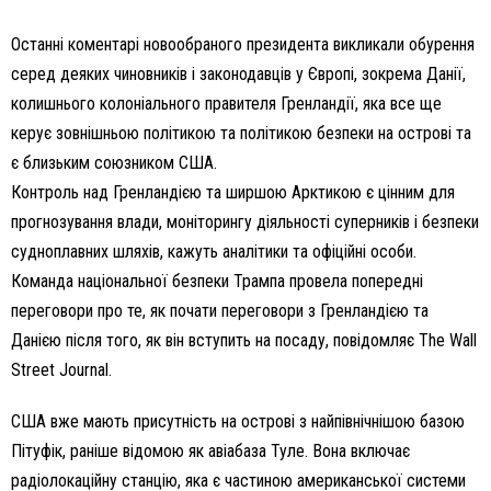
Останні коментарі новообраного президента викликали обурення
серед деяких чиновників і законодавців у Європі, зокрема Данії,
колишнього колоніального правителя Гренландії, яка все ще
керує зовнішньою політикою та політикою безпеки на острові та
є близьким союзником США.
Контроль над Гренландією та ширшою Арктикою є цінним для
прогнозування влади, моніторингу діяльності суперників і безпеки
судноплавних шляхів, кажуть аналітики та офіційні особи.
Команда національної безпеки Трампа провела попередні
переговори про те, як почати переговори з Гренландією та
Данією після того, як він вступить на посаду, повідомляє The Wall
Street Journal.
США вже мають присутність на острові з найпівнічнішою базою
Пітуфік, ​​раніше відомою як авіабаза Туле. Вона включає
радіолокаційну станцію, яка є частиною американської системи