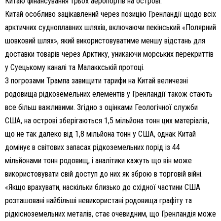
Китаю фінансування трьох аеропортів на острові.
Китай особливо зацікавлений через позицію Гренландії щодо всіх
арктичних судноплавних шляхів, включаючи пекінський «Полярний
шовковий шлях», який використовуватиме меншу відстань для
доставки товарів через Арктику, уникаючи морських перекриттів
у Суецькому каналі та Малаккській протоці.
З погрозами Трампа завищити тарифи на Китай величезні
родовища рідкоземельних елементів у Гренландії також стають
все більш важливими. Згідно з оцінками Геологічної служби
США, на острові зберігаються 1,5 мільйона тонн цих матеріалів,
що не так далеко від 1,8 мільйона тонн у США, однак Китай
домінує в світових запасах рідкоземельних порід із 44
мільйонами тонн родовищ, і аналітики кажуть що він може
використовувати свій доступ до них як зброю в торговій війні.
«Якщо врахувати, наскільки близько до східної частини США
розташовані найбільші невикористані родовища графіту та
рідкісноземельних металів, стає очевидним, що Гренландія може