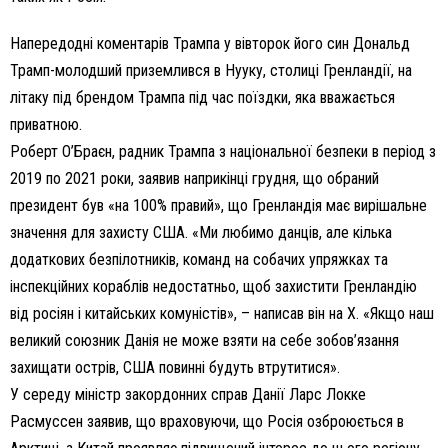
Напередодні коментарів Трампа у вівторок його син Дональд
Трамп-молодший приземлився в Нууку, столиці Гренландії, на
літаку під брендом Трампа під час поїздки, яка вважається
приватною.
Роберт О’Браєн, радник Трампа з національної безпеки в період з
2019 по 2021 роки, заявив наприкінці грудня, що обраний
президент був «на 100% правий», що Гренландія має вирішальне
значення для захисту США. «Ми любимо данців, але кілька
додаткових безпілотників, команд на собачих упряжках та
інспекційних кораблів недостатньо, щоб захистити Гренландію
від росіян і китайських комуністів», – написав він на X. «Якщо наш
великий союзник Данія не може взяти на себе зобов’язання
захищати острів, США повинні будуть втрутитися».
У середу міністр закордонних справ Данії Ларс Локке
Расмуссен заявив, що враховуючи, що Росія озброюється в