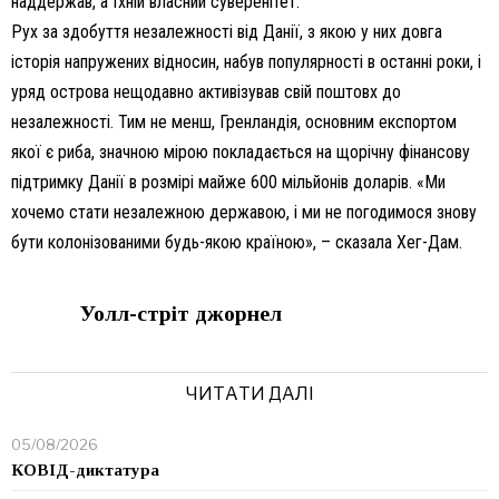
наддержав, а їхній власний суверенітет.
Рух за здобуття незалежності від Данії, з якою у них довга
історія напружених відносин, набув популярності в останні роки, і
уряд острова нещодавно активізував свій поштовх до
незалежності. Тим не менш, Гренландія, основним експортом
якої є риба, значною мірою покладається на щорічну фінансову
підтримку Данії в розмірі майже 600 мільйонів доларів. «Ми
хочемо стати незалежною державою, і ми не погодимося знову
бути колонізованими будь-якою країною», – сказала Хег-Дам.
Уолл-стріт джорнел
ЧИТАТИ ДАЛІ
05/08/2026
КОВІД-диктатура