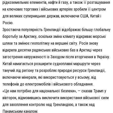
рідкоземельних елементів, нафти й газу, а також її розташування
на ключових торгових і військових артеріях зробили її центром
для великих суперницьких держав, включаючи США, Китай і
Росію.
Зростаюча популярність Гренландії відображає більшу глобальну
боротьбу за Арктику, оскільки зміна клімату відкриває морські
шляхи та змінює геополітику на вершині світу. Росія знову
відкрила десятки радянських військових баз в Арктиці через
загострення напруженості із Заходом після вторгнення в Україну.
Китай намагається розширити судноплавні маршрути через
танучий лід регіону та розробляє природні ресурси Гренландії,
включаючи мінерали, які використовуються у всьому, від
телефонів до електромобілів і військового обладнання.
«Це нам потрібно для національної безпеки», — сказав Трамп у
вівторок, відмовившись виключити використання військової сили
для захоплення контролю над Гренландією, а також над
Панамським каналом.