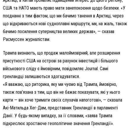
Арктиці, а Китай проявляє підвищений інтерес до цього регіону,
США та НАТО мають право мати занепокоєння щодо безпеки. «У
поєднанні з тим фактом, що ми бачимо танення в Арктиці, через
що відкриваються нові судноплавні маршрути, ми, на жаль, також
бачимо посилення суперництва великих держав», — сказав
Расмуссен журналістам.
Трампа визнають, що продаж малоймовірний, але розширення
присутності США на острові за рахунок інвестицій і більшого
військового сліду є ймовірним, повідомляє Journal. Самі
гренландці залишаються здогадуватися.
«Я вважаю, що риторика, яку ми чуємо від Трампа, ймовірно,
також пов’язана з тим, що він не бажає показувати, які у нього
карти — він хоче тримати своїх слухачів напоготові», — сказала
Акі-Матильда Хег-Дам, представник Гренландії в парламенті
Данії. У будь-якому випадку, за її словами, «заява Трампа
підкреслює зростаюче геополітичне значення Гренландії».