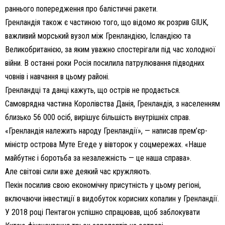
раннього попередження про балістичні ракети.
Гренландія також є частиною того, що відомо як розрив GIUK,
важливий морський вузол між Гренландією, Ісландією та
Великобританією, за яким уважно спостерігали під час холодної
війни. В останні роки Росія посилила патрулювання підводних
човнів і навчання в цьому районі.
Гренландці та данці кажуть, що острів не продається.
Самоврядна частина Королівства Данія, Гренландія, з населенням
близько 56 000 осіб, вирішує більшість внутрішніх справ.
«Гренландія належить народу Гренландії», — написав прем’єр-
міністр острова Муте Егеде у вівторок у соцмережах. «Наше
майбутнє і боротьба за незалежність — це наша справа».
Але світові сили вже деякий час кружляють.
Пекін посилив свою економічну присутність у цьому регіоні,
включаючи інвестиції в видобуток корисних копалин у Гренландії.
У 2018 році Пентагон успішно спрацював, щоб заблокувати