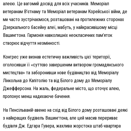
алеєю. Це вагомий досвід для всіх учасників. Меморіал
ветеранам В’єтнаму та Меморіал ветеранам Корейської війни, де
ми часто зустрічаємося, розташовані на протилежних сторонах
Дзеркального басейну алеї, мабуть, у найкрасивішому місці
Вашингтона. Гармонія навколишніх неокласичних пам’яток
створює відчуття незмінності.
Конгрес уже визнав естетичну важливість цієї території,
оголосивши її «суттєво завершеним витвором громадянського
мистецтва» та заборонивши нове будівництво від Меморіалу
Лінкольна до Капітолію та від Білого дому до Меморіалу
Джефферсона. На жаль, федеральне місто, що оточує алею,
пропонує менш надихаюче бачення.
На Пенсільваній-авеню на схід від Білого дому розташовані деякі
з найкращих будівель Вашингтона, але цей масив перериває
будівля Дж. Едгара Гувера, жахлива жорстока штаб-квартира