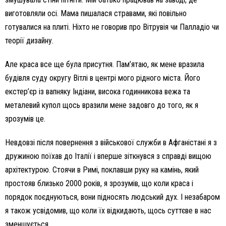
виготовляли осі. Мама пишалася стравами, які повільно
готувалися на плиті. Ніхто не говорив про Вітрувія чи Палладіо чи
теорії дизайну.
Але краса все ще була присутня. Пам’ятаю, як мене вразила
будівля суду округу Вітлі в центрі мого рідного міста. Його
екстер’єр із вапняку Індіани, висока годинникова вежа та
металевий купол щось вразили мене задовго до того, як я
зрозумів це.
Невдовзі після повернення з військової служби в Афганістані я з
дружиною поїхав до Італії і вперше зіткнувся з справді вищою
архітектурою. Стоячи в Римі, поклавши руку на камінь, який
простояв близько 2000 років, я зрозумів, що коли краса і
порядок поєднуються, вони підносять людський дух. І незабаром
я також усвідомив, що коли їх відкидають, щось суттєве в нас
зменшується.