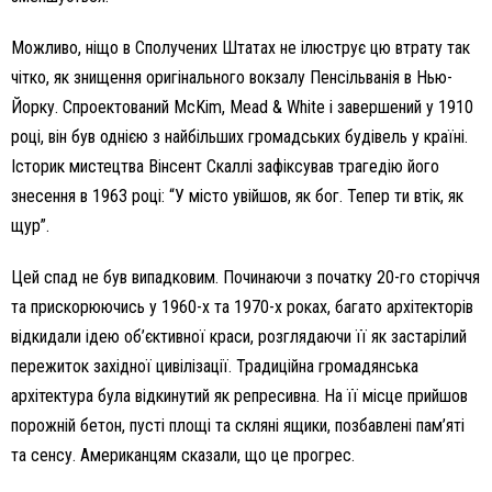
Можливо, ніщо в Сполучених Штатах не ілюструє цю втрату так
чітко, як знищення оригінального вокзалу Пенсільванія в Нью-
Йорку. Спроектований McKim, Mead & White і завершений у 1910
році, він був однією з найбільших громадських будівель у країні.
Історик мистецтва Вінсент Скаллі зафіксував трагедію його
знесення в 1963 році: “У місто увійшов, як бог. Тепер ти втік, як
щур”.
Цей спад не був випадковим. Починаючи з початку 20-го сторіччя
та прискорюючись у 1960-х та 1970-х роках, багато архітекторів
відкидали ідею об’єктивної краси, розглядаючи її як застарілий
пережиток західної цивілізації. Традиційна громадянська
архітектура була відкинутий як репресивна. На її місце прийшов
порожній бетон, пусті площі та скляні ящики, позбавлені пам’яті
та сенсу. Американцям сказали, що це прогрес.