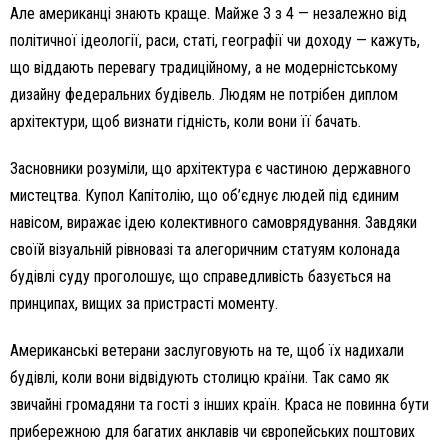
Але американці знають краще. Майже 3 з 4 — незалежно від
політичної ідеології, раси, статі, географії чи доходу — кажуть,
що віддають перевагу традиційному, а не модерністському
дизайну федеральних будівель. Людям не потрібен диплом
архітектури, щоб визнати гідність, коли вони її бачать.
Засновники розуміли, що архітектура є частиною державного
мистецтва. Купол Капітолію, що об’єднує людей під єдиним
навісом, виражає ідею колективного самоврядування. Завдяки
своїй візуальній рівновазі та алегоричним статуям колонада
будівлі суду проголошує, що справедливість базується на
принципах, вищих за пристрасті моменту.
Американські ветерани заслуговують на те, щоб їх надихали
будівлі, коли вони відвідують столицю країни. Так само як
звичайні громадяни та гості з інших країн. Краса не повинна бути
прибережною для багатих анклавів чи європейських поштових