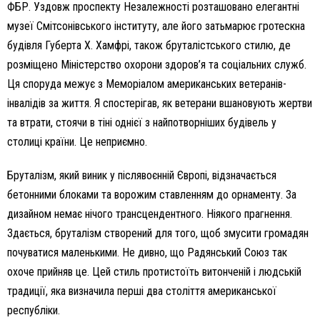
ФБР. Уздовж проспекту Незалежності розташовано елегантні
музеї Смітсонівського інституту, але його затьмарює гротескна
будівля Губерта Х. Хамфрі, також бруталістського стилю, де
розміщено Міністерство охорони здоров’я та соціальних служб.
Ця споруда межує з Меморіалом американських ветеранів-
інвалідів за життя. Я спостерігав, як ветерани вшановують жертви
та втрати, стоячи в тіні однієї з найпотворніших будівель у
столиці країни. Це неприємно.
Бруталізм, який виник у післявоєнній Європі, відзначається
бетонними блоками та ворожим ставленням до орнаменту. За
дизайном немає нічого трансцендентного. Ніякого прагнення.
Здається, бруталізм створений для того, щоб змусити громадян
почуватися маленькими. Не дивно, що Радянський Союз так
охоче прийняв це. Цей стиль протистоїть витонченій і людській
традиції, яка визначила перші два століття американської
республіки.