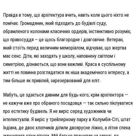
Правда в тому, що архітектура вчить, навіть коли цього ніхто не
помічає. Громадянин, який підходить до будівлі суду,
обрамленого колонами класичних ордерів, інстинктивно розуміє,
що правосуддя – це щось благородне і довговічне. Ветеран,
який стоїть перед величним меморіалом, відчуває, що жертва
має сенс. Діти, які заходять у школу, наповнену світлом і
симетрією, дізнаються, що вони важливі. Краса в суспільному
житті не повинна розглядатися як ніша академічного інтересу, а
тим більше як привілей, зарезервований для еліт.
Мабуть, це здається дивним для будь-кого, крім архітектора —
не кажучи вже про обраного посадовця — так сильно піклуватися
про естетику будівель. Я не виріс серед художників чи
інтелектуалів. Я виріс у трейлерному парку в Колумбія-Сіті, штат
Індіана, де двоє хлопчиків ділили двоярусне ліжко, а літня спека
змушувала стіни пітніти. Мій батько працював на заводі, де