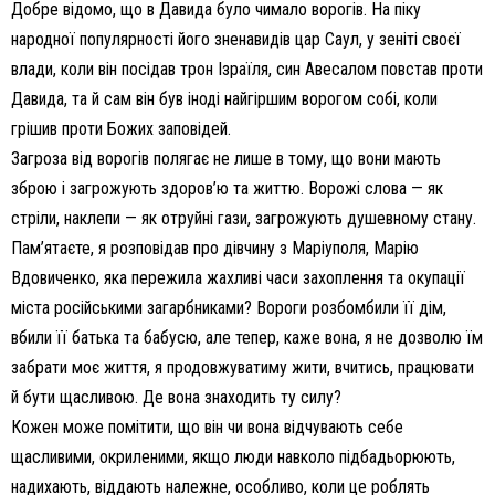
Добре відомо, що в Давида було чимало ворогів. На піку
народної популярності його зненавидів цар Саул, у зеніті своєї
влади, коли він посідав трон Ізраїля, син Авесалом повстав проти
Давида, та й сам він був іноді найгіршим ворогом собі, коли
грішив проти Божих заповідей.
Загроза від ворогів полягає не лише в тому, що вони мають
зброю і загрожують здоров’ю та життю. Ворожі слова — як
стріли, наклепи — як отруйні гази, загрожують душевному стану.
Пам’ятаєте, я розповідав про дівчину з Маріуполя, Марію
Вдовиченко, яка пережила жахливі часи захоплення та окупації
міста російськими загарбниками? Вороги розбомбили її дім,
вбили її батька та бабусю, але тепер, каже вона, я не дозволю їм
забрати моє життя, я продовжуватиму жити, вчитись, працювати
й бути щасливою. Де вона знаходить ту силу?
Кожен може помітити, що він чи вона відчувають себе
щасливими, окриленими, якщо люди навколо підбадьорюють,
надихають, віддають належне, особливо, коли це роблять