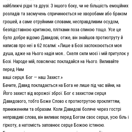
найближчі рідні та друзі. З іншого боку, чи не більшість емоційних
розладів та засмучень спричинюється не хворобами або браком
грошей, а саме отруйними словами, несправдливим осудом,
безпідставною критикою, плітками поза спиною тощо. Усе це
було добре відомо Давидові, отже, він знайшов протиотруту й
написав про неї в 62 псалмі: «Лише в Бозі заспокоюється моя
душа, адже на Нього надія моя… Скеля сили моєї і мій притулок у
Бозі. Народе мій, повсякчас покладайся на Нього. Виливайте
перед Ним
ваші серця. Бог — наш Захист.»
Бачите, Давид покладається на Бога не лише під час війни, на
Його захист від ворожої зброї. Бог є захистом серця
Давидового, тобто Боже Слово є протиотрутою прокляттям,
приниженням та образам. Коли Давидові боляче через гострі
неправдиві слова, він виливає перед Богом своє серце, усю біль і
гіркоту, а натомість заповнює серце Божою істиною.