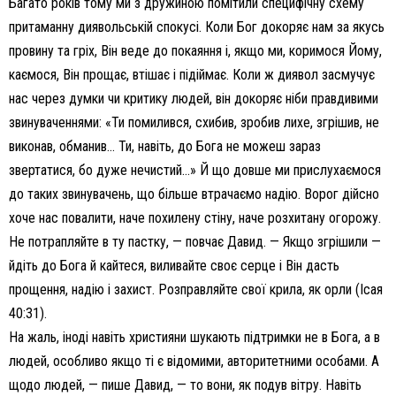
Багато років тому ми з дружиною помітили специфічну схему
притаманну диявольській спокусі. Коли Бог докоряє нам за якусь
провину та гріх, Він веде до покаяння і, якщо ми, коримося Йому,
каємося, Він прощає, втішає і підіймає. Коли ж диявол засмучує
нас через думки чи критику людей, він докоряє ніби правдивими
звинуваченнями: «Ти помилився, схибив, зробив лихе, згрішив, не
виконав, обманив… Ти, навіть, до Бога не можеш зараз
звертатися, бо дуже нечистий…» Й що довше ми прислухаємося
до таких звинувачень, що більше втрачаємо надію. Ворог дійсно
хоче нас повалити, наче похилену стіну, наче розхитану огорожу.
Не потрапляйте в ту пастку, — повчає Давид. — Якщо згрішили —
йдіть до Бога й кайтеся, виливайте своє серце і Він дасть
прощення, надію і захист. Розправляйте свої крила, як орли (Ісая
40:31).
На жаль, іноді навіть християни шукають підтримки не в Бога, а в
людей, особливо якщо ті є відомими, авторитетними особами. А
щодо людей, — пише Давид, — то вони, як подув вітру. Навіть