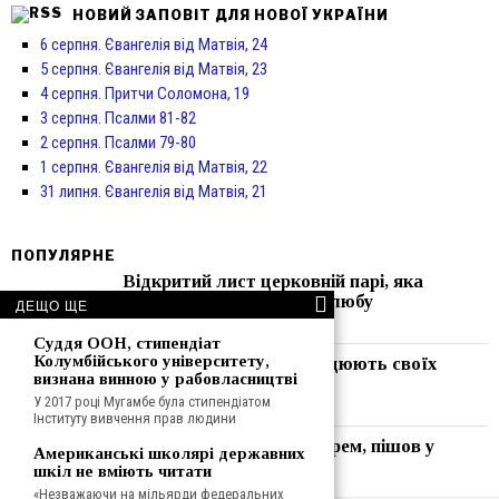
НОВИЙ ЗАПОВІТ ДЛЯ НОВОЇ УКРАЇНИ
6 серпня. Євангелія від Матвія, 24
5 серпня. Євангелія від Матвія, 23
4 серпня. Притчи Соломона, 19
3 серпня. Псалми 81-82
2 серпня. Псалми 79-80
1 серпня. Євангелія від Матвія, 22
31 липня. Євангелія від Матвія, 21
ПОПУЛЯРНЕ
Відкритий лист церковній парі, яка
планує жити разом до шлюбу
ДЕЩО ЩЕ
03/08/2026
Суддя ООН, стипендіат
Колумбійського університету,
Батьки покоління Х лупцюють своїх
визнана винною у рабовласництві
дітей (14 липня)
У 2017 році Мугамбе була стипендіатом
14/07/2026
Інституту вивчення прав людини
Друг України, сенатор Грем, пішов у
Американські школярі державних
кращій світ (13 липня)
шкіл не вміють читати
13/07/2026
«Незважаючи на мільярди федеральних