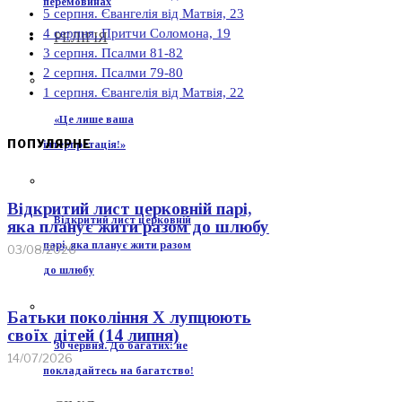
перемовинах
5 серпня. Євангелія від Матвія, 23
4 серпня. Притчи Соломона, 19
РЕЛІГІЯ
3 серпня. Псалми 81-82
2 серпня. Псалми 79-80
1 серпня. Євангелія від Матвія, 22
«Це лише ваша
ПОПУЛЯРНЕ
інтерпретація!»
Відкритий лист церковній парі,
Відкритий лист церковній
яка планує жити разом до шлюбу
парі, яка планує жити разом
03/08/2026
до шлюбу
Батьки покоління Х лупцюють
своїх дітей (14 липня)
30 червня. До багатих: не
14/07/2026
покладайтесь на багатство!