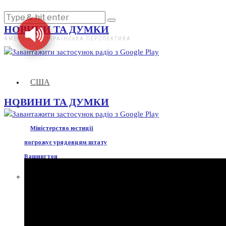
НОВИНИ ТА ДУМКИ
АМЕРИКАНО-УКРАЇНСЬКА ПЕРСПЕКТИВА
США
НОВИНИ ТА ДУМКИ
Міністерство юстиції
погрожує урядовцям штату
Вашингтон
Демократи підняли ціни на
житло на 30%