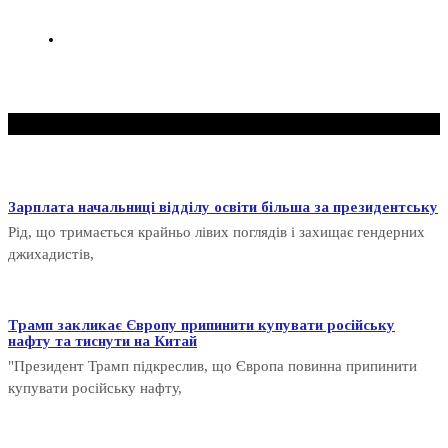
Дещо ще
Зарплата начальниці відділу освіти більша за президентську
Рід, що тримається крайньо лівих поглядів і захищає гендерних
джихадистів,
Трамп закликає Європу припинити купувати російську
нафту та тиснути на Китай
"Президент Трамп підкреслив, що Європа повинна припинити
купувати російську нафту,