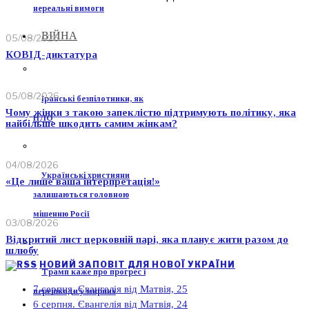
нереальні вимоги
ВІЙНА
05/08/2026
КОВІД-диктатура
05/08/2026
Іранські безпілотники, як
Чому жінки з такою запеклістю підтримують політику, яка
НЛО
найбільше шкодить самим жінкам?
04/08/2026
Українські християни
«Це лише ваша інтерпретація!»
залишаються головною
мішенню Росії
03/08/2026
Відкритий лист церковній парі, яка планує жити разом до
шлюбу
НОВИЙ ЗАПОВІТ ДЛЯ НОВОЇ УКРАЇНИ
Трамп каже про прогрес і
7 серпня. Євангелія від Матвія, 25
перешкоди у мирних
6 серпня. Євангелія від Матвія, 24