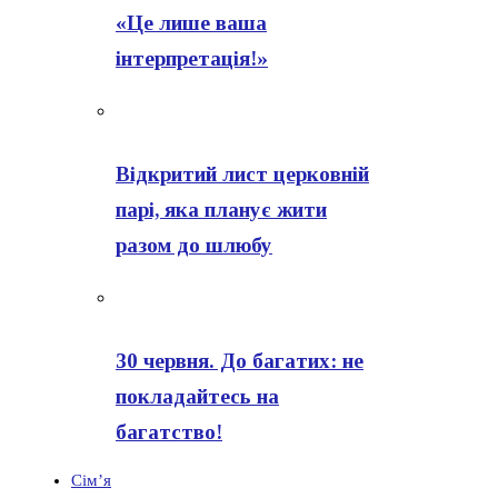
«Це лише ваша
інтерпретація!»
Відкритий лист церковній
парі, яка планує жити
разом до шлюбу
30 червня. До багатих: не
покладайтесь на
багатство!
Сім’я