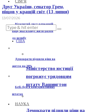
СІМ’Я
Друг України, сенатор Грем,
пішов у кращій світ (13 липня)
13/07/2026
Відкритий лист церковній
парі, яка планує жити разом
до шлюбу
США
Демократи підняли ціни на
житло на 30%
Міністерство юстиції
погрожує урядовцям
штату Вашингтон
Бебі-бум в консервативних
штатах
НАУКА
Демократи підняли ціни на