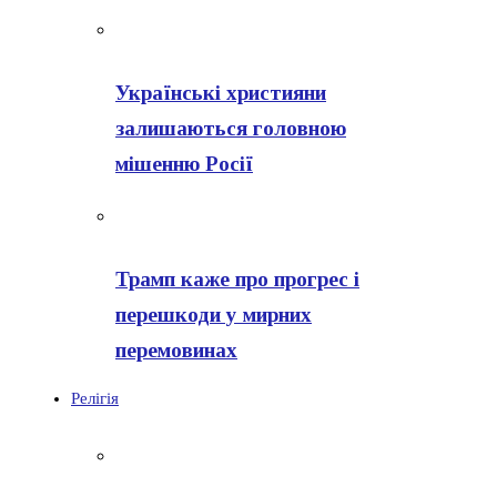
Українські християни
залишаються головною
мішенню Росії
Трамп каже про прогрес і
перешкоди у мирних
перемовинах
Релігія