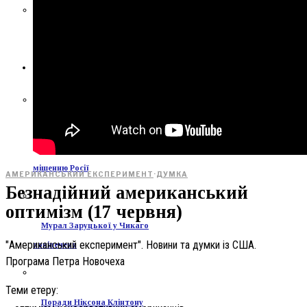
Архітектура має значення
УКРАЇНА
Українські християни
залишаються головною
мішенню Росії
АМЕРИКАНСЬКИЙ ЕКСПЕРИМЕНТ
·
ДУМКА
Безнадійний американський
оптимізм (17 червня)
Мурал Заруцької у Чикаго
"Американський експеримент". Новини та думки із США.
понівечено
Програма Петра Новочеха
Теми етеру:
Поради Ніксона Клінтону