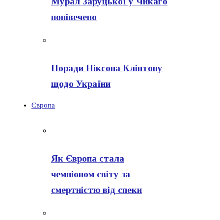
Мурал Заруцької у Чикаго
понівечено
Поради Ніксона Клінтону
щодо України
Європа
Як Європа стала
чемпіоном світу за
смертністю від спеки