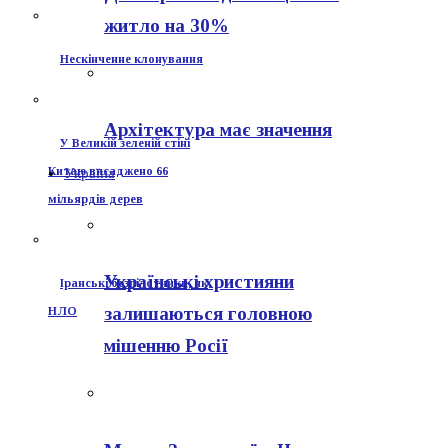
житло на 30%
Нескінченне клонування
Архітектура має значення
У Великій зеленій стіні
Китаю висаджено 66
Україна
мільярдів дерев
Українські християни
Іранські безпілотники, як
залишаються головною
НЛО
мішенню Росії