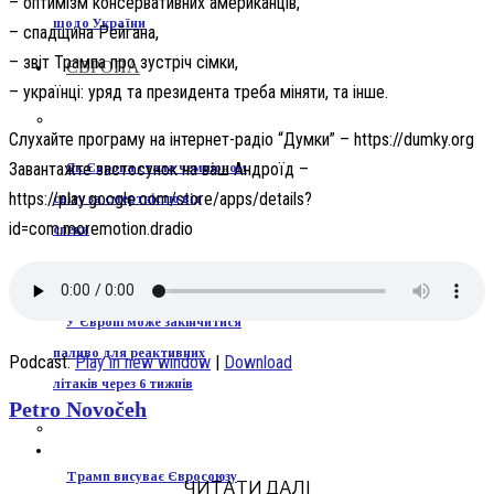
– оптимізм консервативних американців,
щодо України
– спадщина Рейгана,
– звіт Трампа про зустріч сімки,
ЄВРОПА
– українці: уряд та президента треба міняти, та інше.
Слухайте програму на інтернет-радіо “Думки” – https://dumky.org
Завантажте застосунок на ваш Андроїд –
Як Європа стала чемпіоном
https://play.google.com/store/apps/details?
світу за смертністю від
id=com.moremotion.dradio
спеки
У Європі може закінчитися
паливо для реактивних
Podcast:
Play in new window
|
Download
літаків через 6 тижнів
Petro Novočeh
Трамп висуває Євросоюзу
ЧИТАТИ ДАЛІ