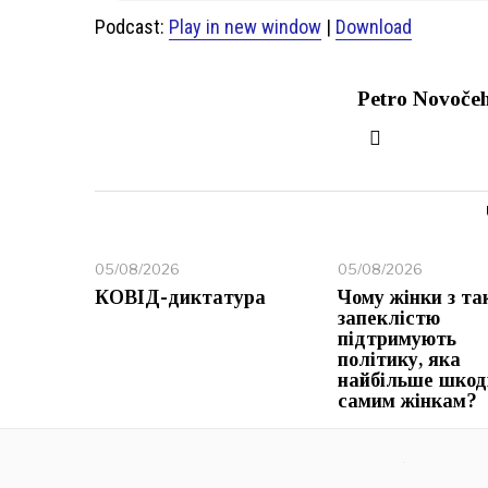
Podcast:
Play in new window
|
Download
Petro Novoče
05/08/2026
05/08/2026
КОВІД-диктатура
Чому жінки з та
запеклістю
підтримують
політику, яка
найбільше шкод
самим жінкам?