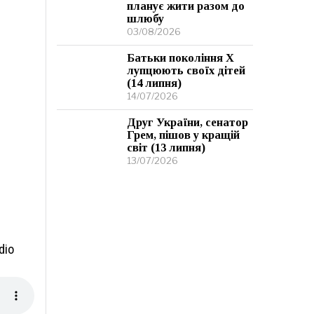
планує жити разом до
шлюбу
03/08/2026
Батьки покоління Х
лупцюють своїх дітей
(14 липня)
14/07/2026
Друг України, сенатор
Грем, пішов у кращій
світ (13 липня)
13/07/2026
dio