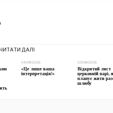
h
ЧИТАТИ ДАЛІ
04/08/2026
03/08/2026
кою
«Це лише ваша
Відкритий лист
інтерпретація!»
церковній парі, 
планує жити раз
шлюбу
ить