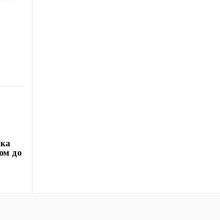
яка
ом до