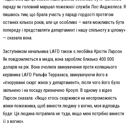
параду як головний маршал пожежної служби Лос-Анджелеса. Я
пишаюсь тим, що брала участь у параді гордості протягом
останніх кількох років, але це особливо — мати можливість бути
попереду і представляти департамент і нашу спільноту в цілому»
— сказала вона.
Заступником начальника LAFD також є лесбійка Крістін Ларсон.
Як повідомляється в медіа, вона заробляє близько 400 000
доларів на рік. Вона очолила звинувачення проти колишнього
керівника LAFD Ральфа Терразаса, звинувачуючи його в
«ігноруванні скарг жінок у департаменті», після чого його було
звільнено і на посаду призначено Кроулі. В одному з відео
Ларсон сказала: «Якщо хтось скаржився на неспроможність
жінки-пожежника, щоб винести людину з вогню, моя відповідь
буде: Ця людина потрапила не туди, якщо мені потрібно винести
її з вогню».