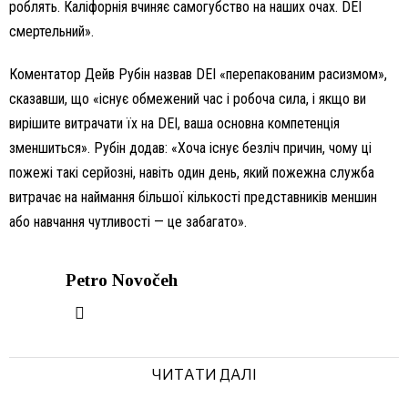
роблять. Каліфорнія вчиняє самогубство на наших очах. DEI
смертельний».
Коментатор Дейв Рубін назвав DEI «перепакованим расизмом»,
сказавши, що «існує обмежений час і робоча сила, і якщо ви
вирішите витрачати їх на DEI, ваша основна компетенція
зменшиться». Рубін додав: «Хоча існує безліч причин, чому ці
пожежі такі серйозні, навіть один день, який пожежна служба
витрачає на наймання більшої кількості представників меншин
або навчання чутливості — це забагато».
Petro Novočeh
ЧИТАТИ ДАЛІ