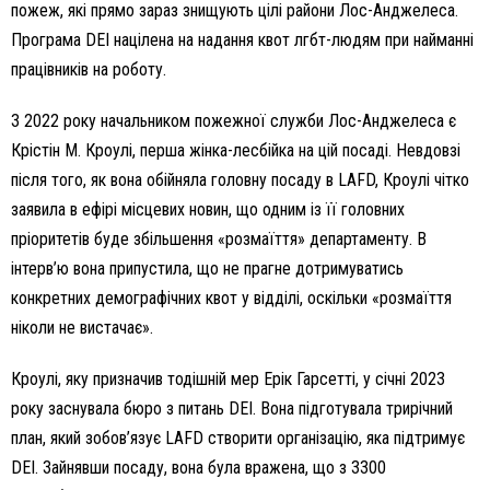
пожеж, які прямо зараз знищують цілі райони Лос-Анджелеса.
Програма DEI націлена на надання квот лгбт-людям при найманні
працівників на роботу.
З 2022 року начальником пожежної служби Лос-Анджелеса є
Крістін М. Кроулі, перша жінка-лесбійка на цій посаді. Невдовзі
після того, як вона обійняла головну посаду в LAFD, Кроулі чітко
заявила в ефірі місцевих новин, що одним із її головних
пріоритетів буде збільшення «розмаїття» департаменту. В
інтерв’ю вона припустила, що не прагне дотримуватись
конкретних демографічних квот у відділі, оскільки «розмаїття
ніколи не вистачає».
Кроулі, яку призначив тодішній мер Ерік Гарсетті, у січні 2023
року заснувала бюро з питань DEI. Вона підготувала трирічний
план, який зобов’язує LAFD створити організацію, яка підтримує
DEI. Зайнявши посаду, вона була вражена, що з 3300