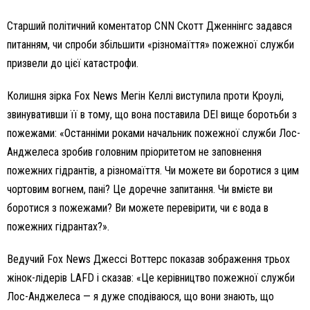
Старший політичний коментатор CNN Скотт Дженнінгс задався
питанням, чи спроби збільшити «різномаїття» пожежної служби
призвели до цієї катастрофи.
Колишня зірка Fox News Мегін Келлі виступила проти Кроулі,
звинувативши її в тому, що вона поставила DEI вище боротьби з
пожежами: «Останніми роками начальник пожежної служби Лос-
Анджелеса зробив головним пріоритетом не заповнення
пожежних гідрантів, а різномаїття. Чи можете ви боротися з цим
чортовим вогнем, пані? Це доречне запитання. Чи вмієте ви
боротися з пожежами? Ви можете перевірити, чи є вода в
пожежних гідрантах?».
Ведучий Fox News Джессі Воттерс показав зображення трьох
жінок-лідерів LAFD і сказав: «Це керівництво пожежної служби
Лос-Анджелеса — я дуже сподіваюся, що вони знають, що