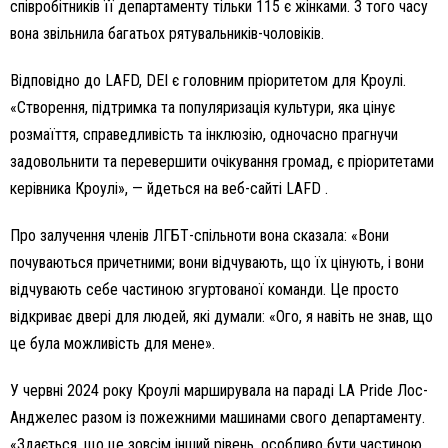
співробітників її департаменту тільки 115 є жінками. З того часу
вона звільнила багатьох рятувальників-чоловіків.
Відповідно до LAFD, DEI є головним пріоритетом для Кроулі.
«Створення, підтримка та популяризація культури, яка цінує
розмаїття, справедливість та інклюзію, одночасно прагнучи
задовольнити та перевершити очікування громад, є пріоритетами
керівника Кроулі», — йдеться на веб-сайті LAFD .
Про залучення членів ЛГБТ-спільноти вона сказала: «Вони
почуваються причетними; вони відчувають, що їх цінують, і вони
відчувають себе частиною згуртованої команди. Це просто
відкриває двері для людей, які думали: «Ого, я навіть не знав, що
це була можливість для мене».
У червні 2024 року Кроулі марширувала на параді LA Pride Лос-
Анджелес разом із пожежними машинами свого департаменту.
«Здається, що це зовсім інший рівень, особливо бути частиною