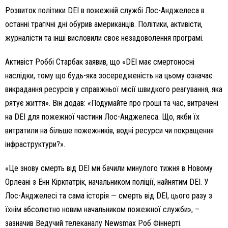
Розвиток політики DEI в пожежній службі Лос-Анджелеса в
останні трагічні дні обурив американців. Політики, активісти,
журналісти та інші висловили своє незадоволення програмі.
Активіст Роббі Старбак заявив, що «DEI має смертоносні
наслідки, тому що будь-яка зосередженість на цьому означає
викрадання ресурсів у справжньої місії швидкого реагування, яка
рятує життя». Він додав: «Подумайте про гроші та час, витрачені
на DEI для пожежної частини Лос-Анджелеса. Що, якби їх
витратили на більше пожежників, водні ресурси чи покращення
інфраструктури?».
«Це знову смерть від DEI ми бачили минулого тижня в Новому
Орлеані з Енн Кіркпатрік, начальником поліції, найнятим DEI. У
Лос-Анджелесі та сама історія — смерть від DEI, цього разу з
їхнім абсолютно новим начальником пожежної служби», –
зазначив Ведучий телеканалу Newsmax Роб Фіннерті.