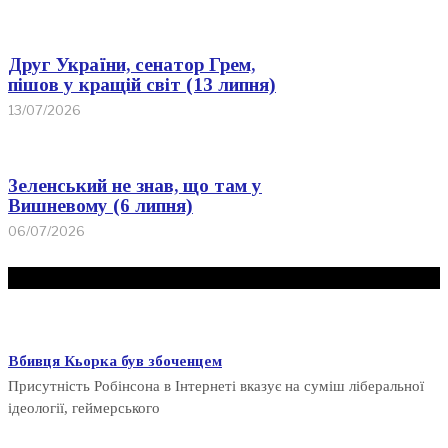
Друг України, сенатор Грем,
пішов у кращій світ (13 липня)
13/07/2026
Зеленський не знав, що там у
Вишневому (6 липня)
06/07/2026
Дещо ще
Вбивця Кьорка був збоченцем
Присутність Робінсона в Інтернеті вказує на суміш ліберальної
ідеології, геймерського