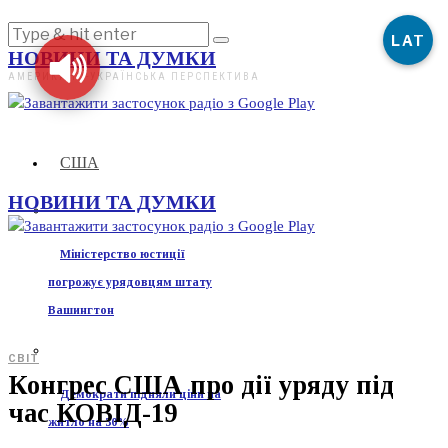
LAT
НОВИНИ ТА ДУМКИ
АМЕРИКАНО-УКРАЇНСЬКА ПЕРСПЕКТИВА
США
НОВИНИ ТА ДУМКИ
Міністерство юстиції
погрожує урядовцям штату
Вашингтон
СВІТ
Конгрес США про дії уряду під
Демократи підняли ціни на
час КОВІД-19
житло на 30%