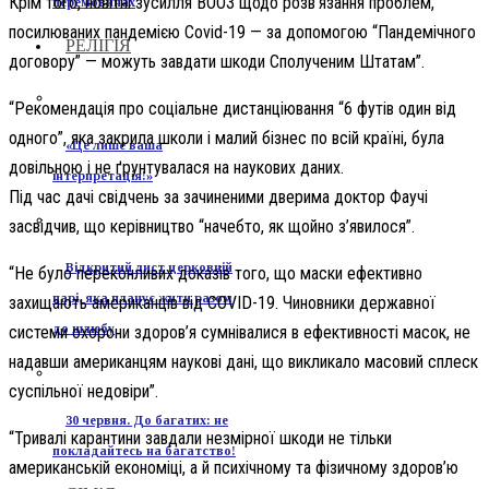
Крім того, новітні зусилля ВООЗ щодо розв’язання проблем,
перемовинах
посилюваних пандемією Covid-19 — за допомогою “Пандемічного
РЕЛІГІЯ
договору” — можуть завдати шкоди Сполученим Штатам”.
“Рекомендація про соціальне дистанціювання “6 футів один від
одного”, яка закрила школи і малий бізнес по всій країні, була
«Це лише ваша
довільною і не ґрунтувалася на наукових даних.
інтерпретація!»
Під час дачі свідчень за зачиненими дверима доктор Фаучі
засвідчив, що керівництво “начебто, як щойно з’явилося”.
Відкритий лист церковній
“Не було переконливих доказів того, що маски ефективно
парі, яка планує жити разом
захищають американців від COVID-19. Чиновники державної
до шлюбу
системи охорони здоров’я сумнівалися в ефективності масок, не
надавши американцям наукові дані, що викликало масовий сплеск
суспільної недовіри”.
30 червня. До багатих: не
“Тривалі карантини завдали незмірної шкоди не тільки
покладайтесь на багатство!
американській економіці, а й психічному та фізичному здоров’ю