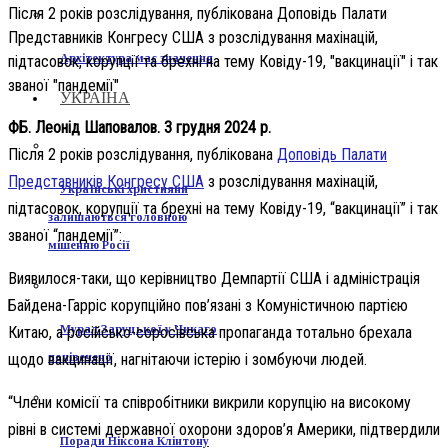
Після 2 років розслідування, публікована Доповідь Палати
Представників Конгресу США з розслідування махінацій,
Архітектура має значення
підтасовок, корупції та брехні на тему Ковіду-19, "вакцинації" і так
званої "пандемії"
УКРАЇНА
ФБ. Леонід Шаповалов. 3 грудня 2024 р.
Після 2 років розслідування, публікована
Доповідь Палати
Представників Конгресу США
з розслідування махінацій,
Українські християни
підтасовок, корупції та брехні на тему Ковіду-19, “вакцинації” і так
залишаються головною
званої “пандемії”:
мішенню Росії
Виявилося-таки, що керівництво Демпартії США і адміністрація
Байдена-Гарріс корупційно пов’язані з Комуністичною партією
Мурал Заруцької у Чикаго
Китаю, а російсько-соросівська пропаганда тотально брехала
понівечено
щодо вакцинації, нагнітаючи істерію і зомбуючи людей.
“Члени комісії та співробітники викрили корупцію на високому
рівні в системі державної охорони здоров’я Америки, підтвердили
Поради Ніксона Клінтону