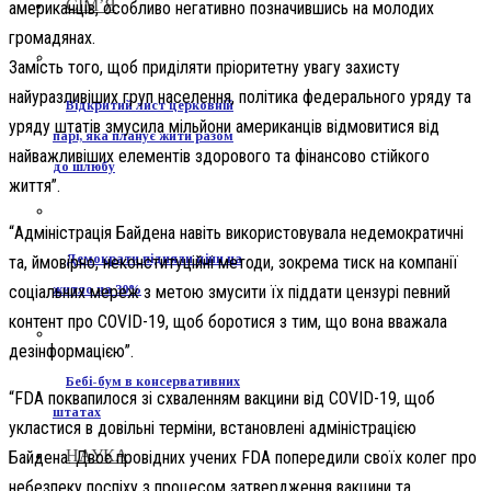
СІМ’Я
американців, особливо негативно позначившись на молодих
громадянах.
Замість того, щоб приділяти пріоритетну увагу захисту
найуразливіших груп населення, політика федерального уряду та
Відкритий лист церковній
уряду штатів змусила мільйони американців відмовитися від
парі, яка планує жити разом
найважливіших елементів здорового та фінансово стійкого
до шлюбу
життя”.
“Адміністрація Байдена навіть використовувала недемократичні
Демократи підняли ціни на
та, ймовірно, неконституційні методи, зокрема тиск на компанії
соціальних мереж з метою змусити їх піддати цензурі певний
житло на 30%
контент про COVID-19, щоб боротися з тим, що вона вважала
дезінформацією”.
Бебі-бум в консервативних
“FDA поквапилося зі схваленням вакцини від COVID-19, щоб
штатах
укластися в довільні терміни, встановлені адміністрацією
НАУКА
Байдена. Двоє провідних учених FDA попередили своїх колег про
небезпеку поспіху з процесом затвердження вакцини та