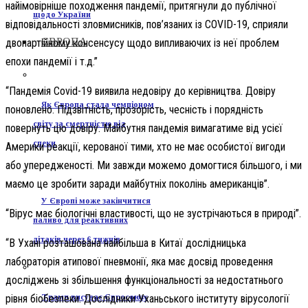
найімовірніше походження пандемії, притягнули до публічної
щодо України
відповідальності зловмисників, пов’язаних із COVID-19, сприяли
ЄВРОПА
двопартійному консенсусу щодо випливаючих із неї проблем
епохи пандемії і т.д.”
“Пандемія Covid-19 виявила недовіру до керівництва. Довіру
Як Європа стала чемпіоном
поновлено. Підзвітність, прозорість, чесність і порядність
світу за смертністю від
повернуть цю довіру. Майбутня пандемія вимагатиме від усієї
спеки
Америки реакції, керованої тими, хто не має особистої вигоди
або упередженості. Ми завжди можемо домогтися більшого, і ми
маємо це зробити заради майбутніх поколінь американців”.
У Європі може закінчитися
“Вірус має біологічні властивості, що не зустрічаються в природі”.
паливо для реактивних
літаків через 6 тижнів
“В Ухані розташована найбільша в Китаї дослідницька
лабораторія атипової пневмонії, яка має досвід проведення
досліджень зі збільшення функціональності за недостатнього
Трамп висуває Євросоюзу
рівня біобезпеки. Дослідники Уханьського інституту вірусології