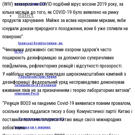
(WIV) захворіли на COVID-подібний вірус восени 2019 року, за
нереальні вимоги
кілька місяців до того, як COVID-19 було виявлено на ринку
ВІЙНА
продуктів харчування. Майже за всіма науковими мірками, якби
існували докази природного походження, вони б уже спливли на
поверхню”.
Іранські безпілотники, як
“Чиновники державної системи охорони здоров’я часто
НЛО
поширюють дезінформацію за допомогою суперечливих
повідомлень, рефлекторних реакцій і відсутності прозорості.
У найбільш кричущих прикладах широкомасштабних кампаній з
Українські християни
дезінформації федеральний уряд несправедливо демонізував
залишаються головною
вживання ліків не за призначенням і теорію лабораторних витоків”.
мішенню Росії
“Реакція ВООЗ на пандемію Covid-19 виявилася повним провалом,
оскільки вона піддалася тиску з боку Комуністичної партії Китаю і
поставила політичні інтереси Китаю вище своїх міжнародних
Трамп каже про прогрес і
зобов’язань.
перешкоди у мирних