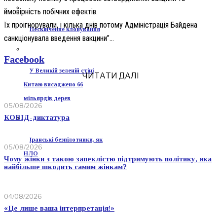
ймовірність побічних ефектів.
Їх проігнорували, і кілька днів потому Адміністрація Байдена
Нескінченне клонування
санкціонувала введення вакцини”…
Facebook
У Великій зеленій стіні
ЧИТАТИ ДАЛІ
Китаю висаджено 66
мільярдів дерев
05/08/2026
КОВІД-диктатура
Іранські безпілотники, як
05/08/2026
НЛО
Чому жінки з такою запеклістю підтримують політику, яка
найбільше шкодить самим жінкам?
04/08/2026
«Це лише ваша інтерпретація!»