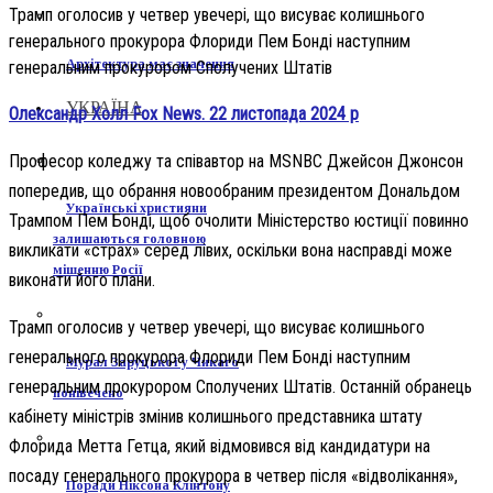
Трамп оголосив у четвер увечері, що висуває колишнього
генерального прокурора Флориди Пем Бонді наступним
Архітектура має значення
генеральним прокурором Сполучених Штатів
УКРАЇНА
Олександр Холл Fox News. 22 листопада 2024 р
Професор коледжу та співавтор на MSNBC Джейсон Джонсон
попередив, що обрання новообраним президентом Дональдом
Українські християни
Трампом Пем Бонді, щоб очолити Міністерство юстиції повинно
залишаються головною
викликати «страх» серед лівих, оскільки вона насправді може
мішенню Росії
виконати його плани.
Трамп оголосив у четвер увечері, що висуває колишнього
генерального прокурора Флориди Пем Бонді наступним
Мурал Заруцької у Чикаго
генеральним прокурором Сполучених Штатів. Останній обранець
понівечено
кабінету міністрів змінив колишнього представника штату
Флорида Метта Гетца, який відмовився від кандидатури на
посаду генерального прокурора в четвер після «відволікання»,
Поради Ніксона Клінтону