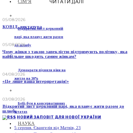
ЧИТАТИ ДАЛІ
СІМ’Я
05/08/2026
КОВІД-диктатура
Відкритий лист церковній
парі, яка планує жити разом
05/08/2026
до шлюбу
Чому жінки з такою запеклістю підтримують політику, яка
найбільше шкодить самим жінкам?
Демократи підняли ціни на
04/08/2026
житло на 30%
«Це лише ваша інтерпретація!»
03/08/2026
Бебі-бум в консервативних
Відкритий лист церковній парі, яка планує жити разом до
шлюбу
штатах
НОВИЙ ЗАПОВІТ ДЛЯ НОВОЇ УКРАЇНИ
НАУКА
5 серпня. Євангелія від Матвія, 23