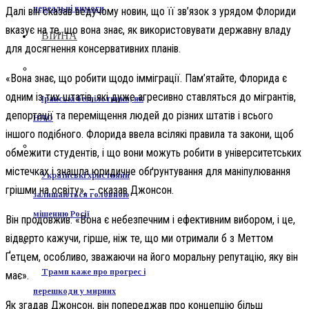
нереальні вимоги
Далі він сказав ведучому новин, що її зв’язок з урядом Флориди
вказує на те, що вона знає, як використовувати державну владу
ВІЙНА
для досягнення консервативних планів.
«Вона знає, що робити щодо імміграції. Пам’ятайте, Флорида є
одним із тих штатів, які дуже агресивно ставляться до мігрантів,
Іранські безпілотники, як
депортації та переміщення людей до різних штатів і всього
НЛО
іншого подібного. Флорида ввела всілякі правила та закони, щоб
обмежити студентів, і що вони можуть робити в університетських
містечках і знашла юридичне обґрунтування для маніпулювання
Українські християни
грішми на освіту», – сказав Джонсон.
залишаються головною
мішенню Росії
Він продовжив: «Вона є небезпечним і ефективним вибором, і це,
відверто кажучи, гірше, ніж те, що ми отримали б з Меттом
Ґетцем, особливо, зважаючи на його моральну репутацію, яку він
Трамп каже про прогрес і
має».
перешкоди у мирних
Як згадав Джонсон, він попереджав про концепцію більш