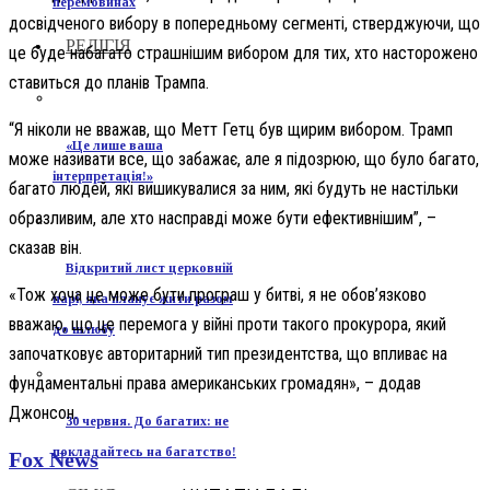
перемовинах
досвідченого вибору в попередньому сегменті, стверджуючи, що
РЕЛІГІЯ
це буде набагато страшнішим вибором для тих, хто насторожено
ставиться до планів Трампа.
“Я ніколи не вважав, що Метт Гетц був щирим вибором. Трамп
«Це лише ваша
може називати все, що забажає, але я підозрюю, що було багато,
інтерпретація!»
багато людей, які вишикувалися за ним, які будуть не настільки
образливим, але хто насправді може бути ефективнішим”, –
сказав він.
Відкритий лист церковній
«Тож хоча це може бути програш у битві, я не обов’язково
парі, яка планує жити разом
вважаю, що це перемога у війні проти такого прокурора, який
до шлюбу
започатковує авторитарний тип президентства, що впливає на
фундаментальні права американських громадян», – додав
Джонсон.
30 червня. До багатих: не
покладайтесь на багатство!
Fox News