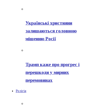
Українські християни
залишаються головною
мішенню Росії
Трамп каже про прогрес і
перешкоди у мирних
перемовинах
Релігія