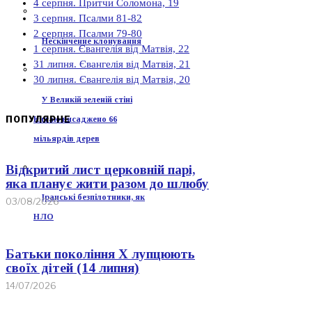
4 серпня. Притчи Соломона, 19
3 серпня. Псалми 81-82
2 серпня. Псалми 79-80
Нескінченне клонування
1 серпня. Євангелія від Матвія, 22
31 липня. Євангелія від Матвія, 21
30 липня. Євангелія від Матвія, 20
У Великій зеленій стіні
ПОПУЛЯРНЕ
Китаю висаджено 66
мільярдів дерев
Відкритий лист церковній парі,
яка планує жити разом до шлюбу
Іранські безпілотники, як
03/08/2026
НЛО
Батьки покоління Х лупцюють
своїх дітей (14 липня)
14/07/2026