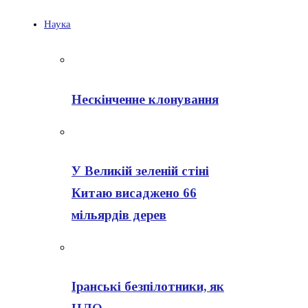
Наука
Нескінченне клонування
У Великій зеленій стіні
Китаю висаджено 66
мільярдів дерев
Іранські безпілотники, як