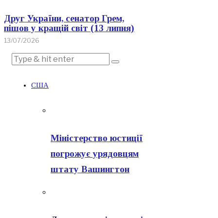
Друг України, сенатор Грем,
пішов у кращій світ (13 липня)
13/07/2026
США
Міністерство юстиції
погрожує урядовцям
штату Вашингтон