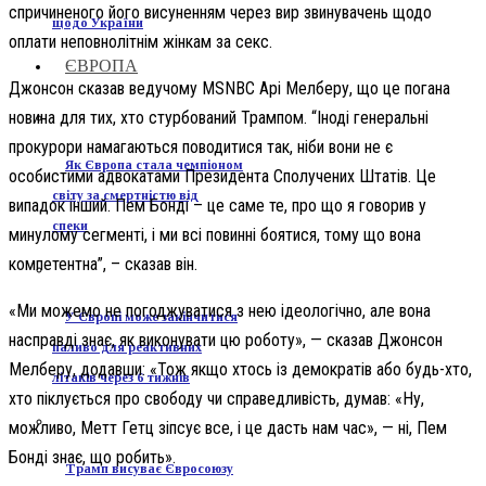
спричиненого його висуненням через вир звинувачень щодо
щодо України
оплати неповнолітнім жінкам за секс.
ЄВРОПА
Джонсон сказав ведучому MSNBC Арі Мелберу, що це погана
новина для тих, хто стурбований Трампом. “Іноді генеральні
прокурори намагаються поводитися так, ніби вони не є
Як Європа стала чемпіоном
особистими адвокатами Президента Сполучених Штатів. Це
світу за смертністю від
випадок інший. Пем Бонді – це саме те, про що я говорив у
спеки
минулому сегменті, і ми всі повинні боятися, тому що вона
компетентна”, – сказав він.
«Ми можемо не погоджуватися з нею ідеологічно, але вона
У Європі може закінчитися
насправді знає, як виконувати цю роботу», — сказав Джонсон
паливо для реактивних
Мелберу, додавши: «Тож якщо хтось із демократів або будь-хто,
літаків через 6 тижнів
хто піклується про свободу чи справедливість, думав: «Ну,
можливо, Метт Гетц зіпсує все, і це дасть нам час», — ні, Пем
Бонді знає, що робить».
Трамп висуває Євросоюзу