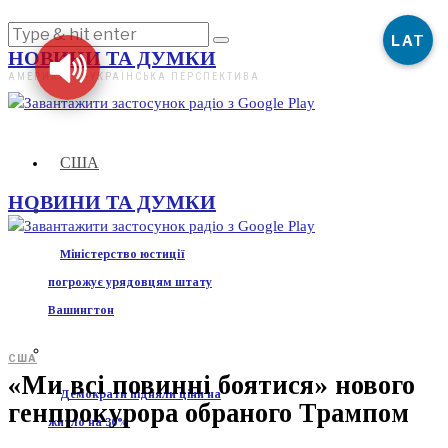
LAT
НОВИНИ ТА ДУМКИ
АМЕРИКАНО-УКРАЇНСЬКА ПЕРСПЕКТИВА
США
НОВИНИ ТА ДУМКИ
Міністерство юстиції
погрожує урядовцям штату
Вашингтон
США
«Ми всі повинні боятися» нового
Демократи підняли ціни на
генпрокурора обраного Трампом
житло на 30%