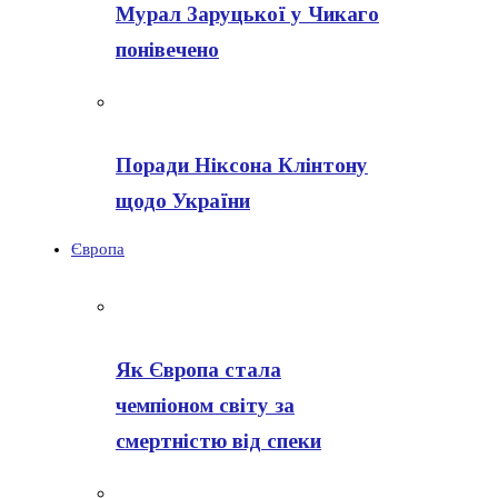
Мурал Заруцької у Чикаго
понівечено
Поради Ніксона Клінтону
щодо України
Європа
Як Європа стала
чемпіоном світу за
смертністю від спеки