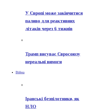
У Європі може закінчитися
паливо для реактивних
літаків через 6 тижнів
Трамп висуває Євросоюзу
нереальні вимоги
Війна
Іранські безпілотники, як
НЛО