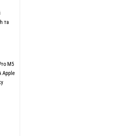
і
h та
 Pro M5
А Apple
жу