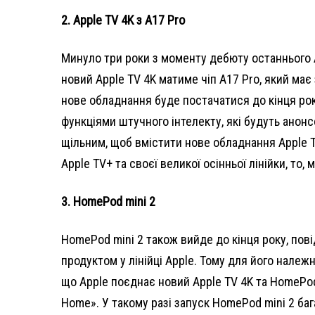
2. Apple TV 4K з A17 Pro
Минуло три роки з моменту дебюту останнього A
новий Apple TV 4K матиме чіп A17 Pro, який має
нове обладнання буде постачатися до кінця рок
функціями штучного інтелекту, які будуть анонс
щільним, щоб вмістити нове обладнання Apple T
Apple TV+ та своєї великої осінньої лінійки, то
3. HomePod mini 2
HomePod mini 2 також вийде до кінця року, по
продуктом у лінійці Apple. Тому для його належн
що Apple поєднає новий Apple TV 4K та HomePod 
Home». У такому разі запуск HomePod mini 2 баг