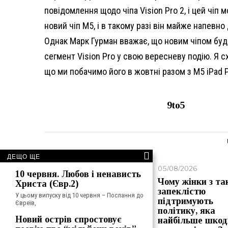
повідомлення щодо чіпа Vision Pro 2, і цей чіп 
новий чіп M5, і в такому разі він майже напевн
Однак Марк Гурман вважає, що новим чіпом буде
сегмент Vision Pro у свою вересневу подію. Я с
що ми побачимо його в жовтні разом з M5 iPad P
9to5
ДЕЩО ЩЕ
05/08/2026
05/08/2026
10 червня. Любов і ненависть
КОВІД-диктатура
Чому жінки з та
Христа (Євр.2)
запеклістю
У цьому випуску від 10 червня – Послання до
підтримують
Євреїв,
політику, яка
Новий острів спростовує
найбільше шкод