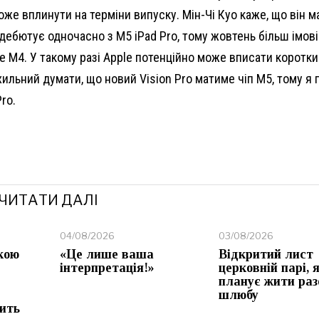
може вплинути на терміни випуску. Мін-Чі Куо каже, що він 
о дебютує одночасно з M5 iPad Pro, тому жовтень більш імов
 M4. У такому разі Apple потенційно може вписати коротки
хильний думати, що новий Vision Pro матиме чіп M5, тому я 
ro.
ЧИТАТИ ДАЛІ
04/08/2026
03/08/2026
кою
«Це лише ваша
Відкритий лист
інтерпретація!»
церковній парі, 
планує жити раз
шлюбу
ить