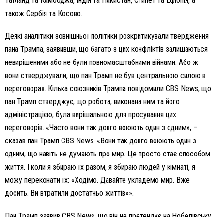
Таїланд та Камбоджа, Індія та Пакистан, Єгипет та Ефіопія, а
також Сербія та Косово.
Деякі аналітики зовнішньої політики розкритикували твердження
пана Трампа, заявивши, що багато з цих конфліктів залишаються
невирішеними або не були повномасштабними війнами. Або ж
вони стверджували, що пан Трамп не був центральною силою в
переговорах. Кілька союзників Трампа повідомили CBS News, що
пан Трамп стверджує, що робота, виконана ним та його
адміністрацією, була вирішальною для просування цих
переговорів. «Часто вони так довго воюють один з одним», –
сказав пан Трамп CBS News. «Вони так довго воюють один з
одним, що навіть не думають про мир. Це просто стає способом
життя. І коли я збираю їх разом, я збираю людей у ​​кімнаті, я
можу переконати їх: «Ходімо. Давайте укладемо мир. Вже
досить. Ви втратили достатньо життів»».
Пан Трамп заявив CBS News, що він не претендує на Нобелівську