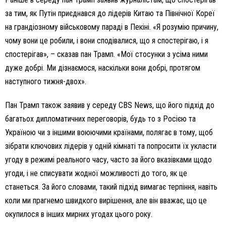
за тим, як Путін приєднався до лідерів Китаю та Північної Кореї
на грандіозному військовому параді в Пекіні. «Я розумію причину,
чому вони це робили, і вони сподівалися, що я спостерігаю, і я
спостерігав», – сказав пан Трамп. «Мої стосунки з усіма ними
дуже добрі. Ми дізнаємося, наскільки вони добрі, протягом
наступного тижня-двох».
Пан Трамп також заявив у середу CBS News, що його підхід до
багатьох дипломатичних переговорів, будь то з Росією та
Україною чи з іншими воюючими країнами, полягає в тому, щоб
зібрати ключових лідерів у одній кімнаті та попросити їх укласти
угоду в режимі реального часу, часто за його вказівками щодо
угоди, і не списувати жодної можливості до того, як це
станеться. За його словами, такий підхід вимагає терпіння, навіть
коли ми прагнемо швидкого вирішення, але він вважає, що це
окупилося в інших мирних угодах цього року.