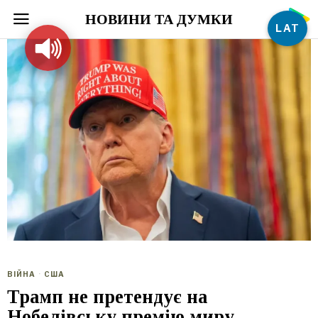
НОВИНИ ТА ДУМКИ
LAT
ВІЙНА
·
США
Трамп не претендує на
Нобелівську премію миру