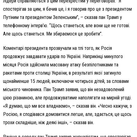
лідери справляються з цим перехрестям у переговорах. “Я
спостерігав за цим, я бачив це, і я говорив про це з президентом
Путіним та президентом Зеленським”, – сказав пан Трамп у
телефонному інтерв’ю. “Щось станеться, але вони ще не готові.
Але щось станеться. Ми збираємося це зробити”.
Коментарі президента прозвучали на тлі того, як Росія
продовжує завдавати ударів по Україні. Наприкінці минулого
місяця Росія здійснила масовану атаку безпілотниками та
ракетами проти столиці України, в результаті якої загинуло
щонайменше 15 людей, включаючи чотирьох дітей, за словами
міського чиновника. Пан Трамп заявив, що він незадоволений
цією різаниною, але продовжуватиме наполягати на мирній угоді.
«Я думаю, що ми все владнаємо», – сказав він. «Чесно кажучи, з
Росією, я сподівався домовитися легше, але, здається, це щось
трохи складніше, ніж деякі інші», – сказав він.
Раніше в середу пан Трамп заявив журналістам, що спостерігав