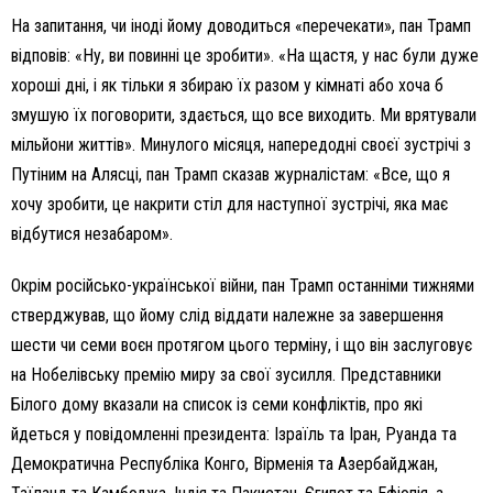
На запитання, чи іноді йому доводиться «перечекати», пан Трамп
відповів: «Ну, ви повинні це зробити». «На щастя, у нас були дуже
хороші дні, і як тільки я збираю їх разом у кімнаті або хоча б
змушую їх поговорити, здається, що все виходить. Ми врятували
мільйони життів». Минулого місяця, напередодні своєї зустрічі з
Путіним на Алясці, пан Трамп сказав журналістам: «Все, що я
хочу зробити, це накрити стіл для наступної зустрічі, яка має
відбутися незабаром».
Окрім російсько-української війни, пан Трамп останніми тижнями
стверджував, що йому слід віддати належне за завершення
шести чи семи воєн протягом цього терміну, і що він заслуговує
на Нобелівську премію миру за свої зусилля. Представники
Білого дому вказали на список із семи конфліктів, про які
йдеться у повідомленні президента: Ізраїль та Іран, Руанда та
Демократична Республіка Конго, Вірменія та Азербайджан,