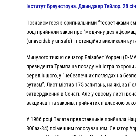
Інститут Браунстоуна. Джинджер Тейлор. 28 січ
Познайомтеся з оригінальними “теоретиками змо
році прийняли закон про “медичну дезінформац
(unavoidably unsafe) і потенційно викликали аут
Минулого тижня сенатор Елізабет Уоррен (D-MA
президента Трампа на посаду міністра охорони з
серед іншого, у “небезпечних поглядах на безпе
аутизм”. Лист містив 175 запитань, на які, за ї
затвердження в Сенаті. Але у своєму листі во
вакцинації та законів, прийнятих її власною за
У 1986 році Палата представників прийняла Наці
300aa-34) поіменним голосуванням. Сенатор Уор