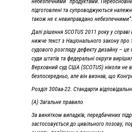
небезпечними” продуктами. Переосновник
підготовлені та супроводжуються належн
також не є невиправдано небезпечними”
Далі рішення SCOTUS 2011 року у справі 
нижче текст з Національного закону про
судового розгляду дефекту дизайну – це п
суди штатів та федеральні округи виріши
Верховний суд США (SCOTUS) ніколи не в
безпосередньо, але він визнав, що Конгр
Розділ 300aa-22. Стандарти відповідальн
(А) Загальне правило
За винятком випадків, передбачених підро
застосовується до цивільного позову, по