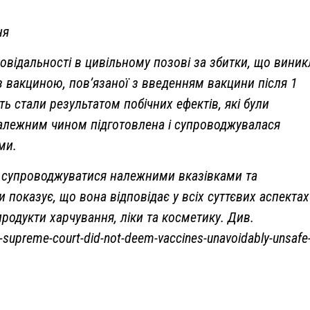
ня
овідальності в цивільному позові за збитки, що виник
 з вакциною, пов’язаної з введенням вакцини після 1
ь стали результатом побічних ефектів, які були
належним чином підготовлена і супроводжувалася
ми.
на супроводжуватися належними вказівками та
показує, що вона відповідає у всіх суттєвих аспектах
одукти харчування, ліки та косметику. Див.
supreme-court-did-not-deem-vaccines-unavoidably-unsafe