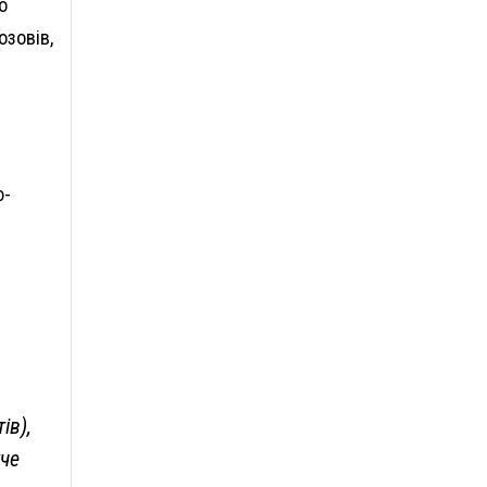
о
озовів,
ю-
ів),
уче