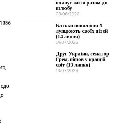
планує жити разом до
шлюбу
03/08/2026
 1986
Батьки покоління Х
лупцюють своїх дітей
(14 липня)
14/07/2026
Друг України, сенатор
Грем, пішов у кращій
світ (13 липня)
го,
13/07/2026
щодо
до
о