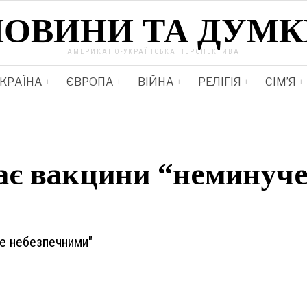
НОВИНИ ТА ДУМК
АМЕРИКАНО-УКРАЇНСЬКА ПЕРСПЕКТИВА
КРАЇНА
ЄВРОПА
ВІЙНА
РЕЛІГІЯ
СІМ’Я
є вакцини “неминуч
че небезпечними"