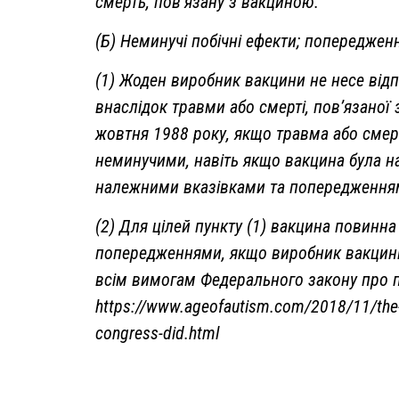
смерть, пов’язану з вакциною.
(Б) Неминучі побічні ефекти; попереджен
(1) Жоден виробник вакцини не несе відп
внаслідок травми або смерті, пов’язаної
жовтня 1988 року, якщо травма або смерт
неминучими, навіть якщо вакцина була 
належними вказівками та попередження
(2) Для цілей пункту (1) вакцина повин
попередженнями, якщо виробник вакцини 
всім вимогам Федерального закону про пр
https://www.ageofautism.com/2018/11/the-
congress-did.html