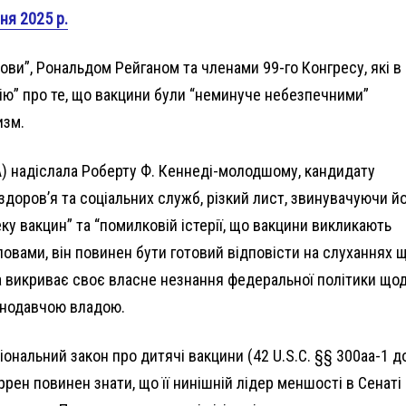
ня 2025 р.
ви”, Рональдом Рейганом та членами 99-го Конгресу, які в
ію” про те, що вакцини були “неминуче небезпечними”
изм.
) надіслала Роберту Ф. Кеннеді-молодшому, кандидату
доров’я та соціальних служб, різкий лист, звинувачуючи йо
ку вакцин” та “помилковій істерії, що вакцини викликають
ї словами, він повинен бути готовий відповісти на слуханнях 
на викриває своє власне незнання федеральної політики що
конодавчою владою.
ональний закон про дитячі вакцини (42 U.S.C. §§ 300aa-1 д
рен повинен знати, що її нинішній лідер меншості в Сенаті