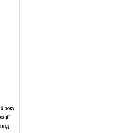
86 року
зації
 від