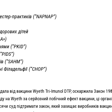
естер-практиків (“NAPNAP”)
здорових дітей
MA»)
нями (“PKID”)
“PIDS”)
ів (“SAHM”)
ні Філадельфії (“CHOP”)
дала від вакцини Wyeth Tri-Imunol DTP, оскаржила Закон 19
у на Wyeth за серйозний побічний ефект вакцини, ці органі
сячи суд підтримати закон, який захищає виробників вакцин