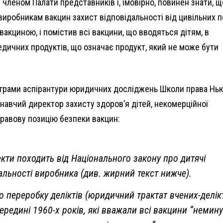
членом Палати представників і, імовірно, повинен знати, щ
виробникам вакцин захист відповідальності від цивільних п
акциною, і помістив всі вакцини, що вводяться дітям, в
дичних продуктів, що означає продукт, який не може бути
програми аспірантури юридичних досліджень Школи права Нь
онавчий директор захисту здоров’я дітей, некомерційної
 правову позицію безпеки вакцин:
кти походить від Національного закону про дитячі
альності виробника (див. жирний текст нижче).
 переробку деліктів (юридичний трактат вчених-делікт
ередині 1960-х років, які вважали всі вакцини “немин