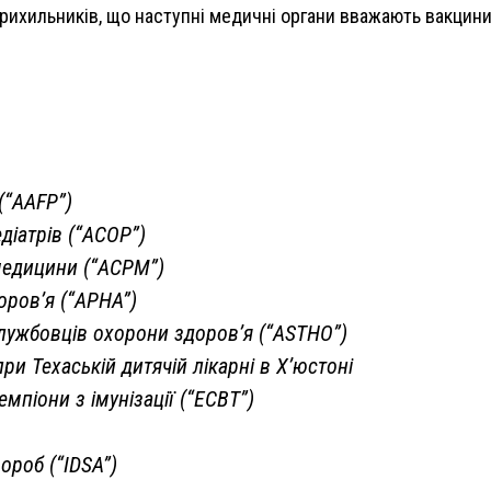
 прихильників, що наступні медичні органи вважають вакцин
(“AAFP”)
іатрів (“ACOP”)
медицини (“ACPM”)
оров’я (“APHA”)
службовців охорони здоров’я (“ASTHO”)
ри Техаській дитячій лікарні в Х’юстоні
мпіони з імунізації (“ECBT”)
ороб (“IDSA”)