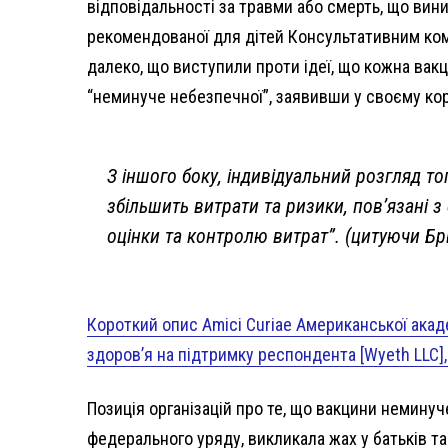
відповідальності за травми або смерть, що вини
рекомендованої для дітей Консультативним коміт
далеко, що виступили проти ідеї, що кожна вакц
“неминуче небезпечної”, заявивши у своєму ко
З іншого боку, індивідуальний розгляд т
збільшить витрати та ризики, пов’язані 
оцінки та контролю витрат”. (цитуючи Брюс
Короткий опис Amici Curiae Американської академ
здоров’я на підтримку респондента [Wyeth LLC], 
Позиція організацій про те, що вакцини немину
федерального уряду, викликала жах у батьків т