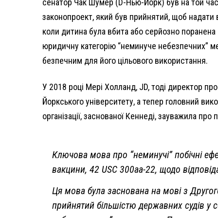
сенатор Чак Шумер (D-Нью-Йорк) був на той час 
законопроект, який був прийнятий, щоб надати 
коли дитина була вбита або серйозно поранена в
юридичну категорію “неминуче небезпечних” ме
безпечним для його цільового використання.
У 2018 році Мері Холланд, JD, тоді директор 
Йоркського університету, а тепер головний вик
організації, заснованої Кеннеді, зауважила про
Ключова мова про “неминучі” побічні ефе
вакцини, 42 USC 300aa-22, щодо відповід
Ця мова була заснована на мові з Другого
прийнятий більшістю державних судів у с