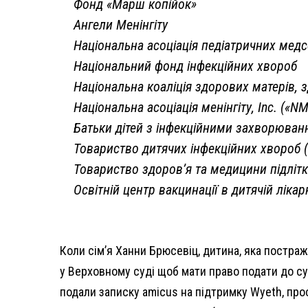
Фонд «Марш копійок»
Ангели Менінгіту
Національна асоціація педіатричних медс
Національний фонд інфекційних хвороб
Національна коаліція здорових матерів, 
Національна асоціація менінгіту, Inc. («N
Батьки дітей з інфекційними захворюван
Товариство дитячих інфекційних хвороб (
Товариство здоров’я та медицини підлітк
Освітній центр вакцинації в дитячій лікар
Коли сім’я Ханни Брюсевіц, дитина, яка постраж
у Верховному суді щоб мати право подати до суд
подали записку amicus на підтримку Wyeth, про