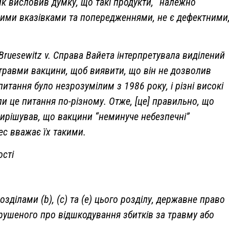
 висловив думку, що такі продукти, “належно
ими вказівками та попередженнями, не є дефектними,
.
Bruesewitz v. Справа Вайета інтерпретувала виділений
 травми вакцини, щоб виявити, що він не дозволив
итання було незрозумілим з 1986 року, і різні високі
ли це питання по-різному. Отже, [це] правильно, що
ирішував, що вакцини “неминуче небезпечні”
ес вважає їх такими.
ості
зділами (b), (c) та (e) цього розділу, державне право
рушеного про відшкодування збитків за травму або