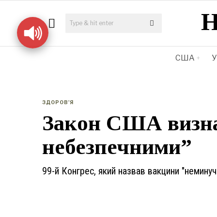
США
У
ЗДОРОВ'Я
Закон США визна
небезпечними”
99-й Конгрес, який назвав вакцини "немину