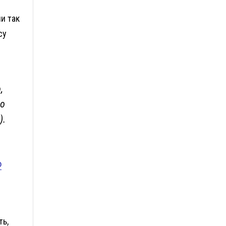
ли так
су
,
до
).
о
ть,