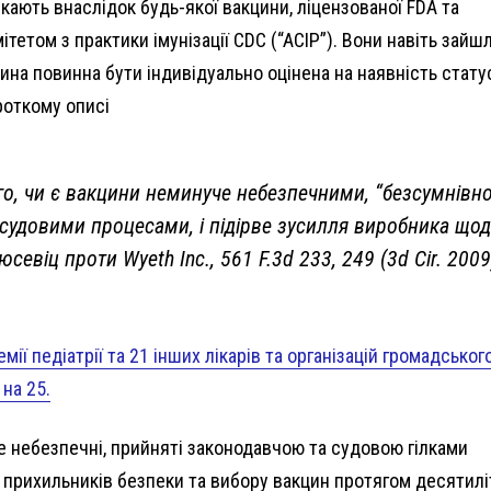
кають внаслідок будь-якої вакцини, ліцензованої FDA та
етом з практики імунізації CDC (“ACIP”). Вони навіть зайш
ина повинна бути індивідуально оцінена на наявність стату
роткому описі
ого, чи є вакцини неминуче небезпечними, “безсумнівно
з судовими процесами, і підірве зусилля виробника що
евіц проти Wyeth Inc., 561 F.3d 233, 249 (3d Cir. 2009
ії педіатрії та 21 інших лікарів та організацій громадськог
на 25.
че небезпечні, прийняті законодавчою та судовою гілками
а прихильників безпеки та вибору вакцин протягом десятилі